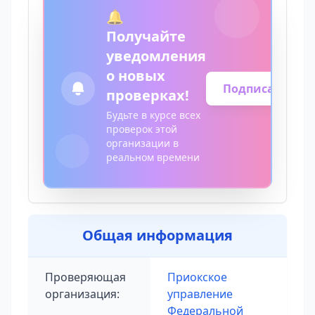
🔔
Получайте
уведомления
о новых
Подписаться
проверках!
Будьте в курсе всех
проверок этой
организации в
реальном времени
Общая информация
Проверяющая
Приокское
организация:
управление
Федеральной