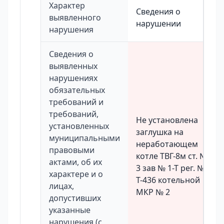
Характер
Сведения о
выявленного
нарушении
нарушения
Сведения о
выявленных
нарушениях
обязательных
требований и
требований,
Не установлена
установленных
заглушка на
муниципальными
неработающем
правовыми
котле ТВГ-8м ст. №
актами, об их
3 зав № 1-Т рег. №
характере и о
Т-436 котельной
лицах,
МКР № 2
допустивших
указанные
нарушения (с