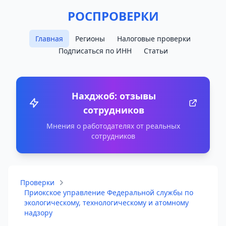
РОСПРОВЕРКИ
Главная
Регионы
Налоговые проверки
Подписаться по ИНН
Статьи
Нахджоб: отзывы
сотрудников
Мнения о работодателях от реальных
сотрудников
Проверки
Приокское управление Федеральной службы по
экологическому, технологическому и атомному
надзору