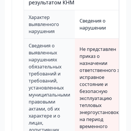
результатом КНМ
Характер
Сведения о
выявленного
нарушении
нарушения
Сведения о
Не представлен
выявленных
приказ о
нарушениях
назначении
обязательных
ответственного за
требований и
исправное
требований,
состояние и
установленных
безопасную
муниципальными
эксплуатацию
правовыми
тепловых
актами, об их
энергоустановок
характере и о
на период
лицах,
временного
допустивших