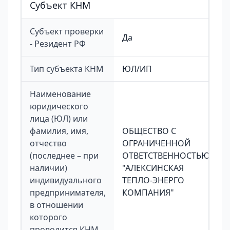
Cубъект КНМ
Субъект проверки
Да
- Резидент РФ
Тип субъекта КНМ
ЮЛ/ИП
Наименование
юридического
лица (ЮЛ) или
фамилия, имя,
ОБЩЕСТВО С
отчество
ОГРАНИЧЕННОЙ
(последнее – при
ОТВЕТСТВЕННОСТЬЮ
наличии)
"АЛЕКСИНСКАЯ
индивидуального
ТЕПЛО-ЭНЕРГО
предпринимателя,
КОМПАНИЯ"
в отношении
которого
проводится КНМ