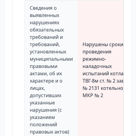
Сведения о
выявленных
нарушениях
обязательных
требований и
требований,
Нарушены сроки
установленных
проведения
муниципальными
режимно-
правовыми
наладочных
актами, об их
испытаний котла
характере и о
ТВГ-8м ст. № 2 зав.
лицах,
№ 2131 котельной
допустивших
МКР № 2
указанные
нарушения (с
указанием
положений
правовых актов)