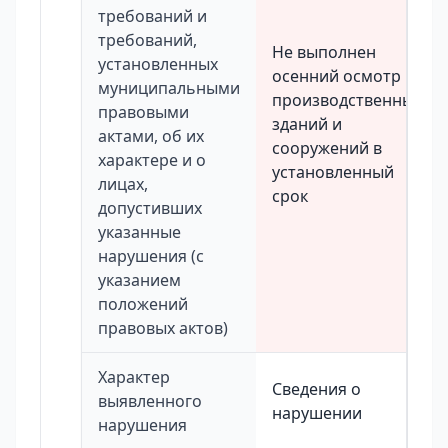
требований и
требований,
Не выполнен
установленных
осенний осмотр
муниципальными
производственных
правовыми
зданий и
актами, об их
сооружений в
характере и о
установленный
лицах,
срок
допустивших
указанные
нарушения (с
указанием
положений
правовых актов)
Характер
Сведения о
выявленного
нарушении
нарушения