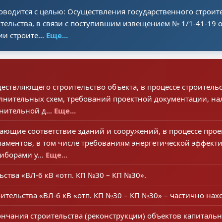
оводится с целью: Осуществления государственного строит
тельства, в связи с поступившим извещением № 1/1-41-19 от
и строите...
Еще...
ствляющего строительство объекта, в процессе строительст
олнительных схем, требований проектной документации, н
нительной д...
Еще...
ющие соответствие зданий и сооружений, в процессе проек
ламентов, в том числе требованиям энергетической эффек
иборами у...
Еще...
ства «ВЛ-6 кВ «отп. КП №30 – КП №30».
оительства «ВЛ-6 кВ «отп. КП №30 – КП №30» – частично нах
нчания строительства (реконструкции) объектов капитально