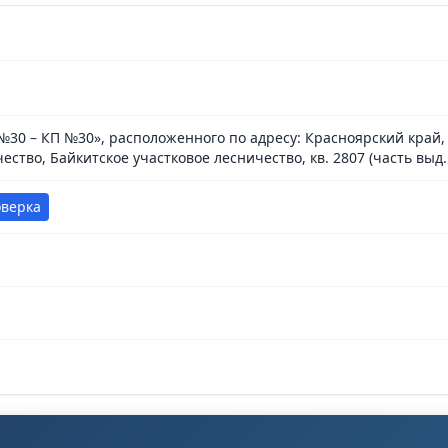
П №30 – КП №30», расположенного по адресу: Красноярский кра
ство, Байкитское участковое лесничество, кв. 2807 (часть выд. 15
оверка