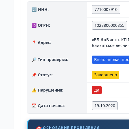
🔢 ИНН:
7710007910
🆔 ОГРН:
1028800000855
«ВЛ-6 кВ «отп. К
📍 Адрес:
Байкитское лесниче
🔎 Тип проверки:
Внеплановая пр
📌 Статус:
Завершено
⚠️ Нарушения:
Да
📅 Дата начала:
19.10.2020
ОСНОВАНИЕ ПРОВЕДЕНИЯ