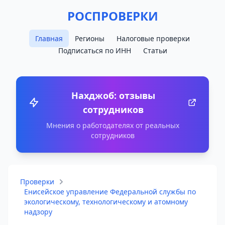
РОСПРОВЕРКИ
Главная
Регионы
Налоговые проверки
Подписаться по ИНН
Статьи
Нахджоб: отзывы
сотрудников
Мнения о работодателях от реальных
сотрудников
Проверки
Енисейское управление Федеральной службы по
экологическому, технологическому и атомному
надзору