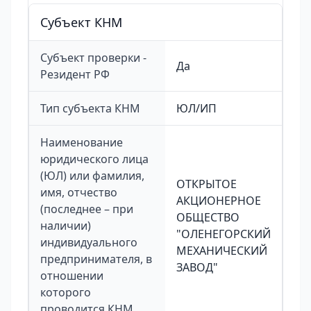
Cубъект КНМ
Субъект проверки -
Да
Резидент РФ
Тип субъекта КНМ
ЮЛ/ИП
Наименование
юридического лица
(ЮЛ) или фамилия,
ОТКРЫТОЕ
имя, отчество
АКЦИОНЕРНОЕ
(последнее – при
ОБЩЕСТВО
наличии)
"ОЛЕНЕГОРСКИЙ
индивидуального
МЕХАНИЧЕСКИЙ
предпринимателя, в
ЗАВОД"
отношении
которого
проводится КНМ