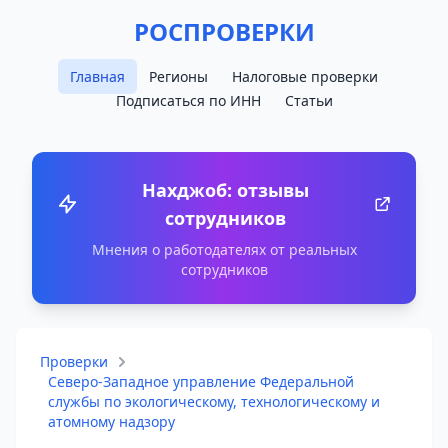
РОСПРОВЕРКИ
Главная
Регионы
Налоговые проверки
Подписаться по ИНН
Статьи
Нахджоб: отзывы
сотрудников
Мнения о работодателях от реальных
сотрудников
Проверки
Северо-Западное управление Федеральной
службы по экологическому, технологическому и
атомному надзору