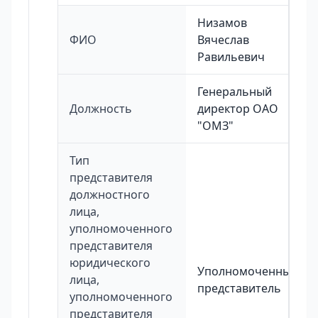
Низамов
ФИО
Вячеслав
Равильевич
Генеральный
Должность
директор ОАО
"ОМЗ"
Тип
представителя
должностного
лица,
уполномоченного
представителя
юридического
Уполномоченный
лица,
представитель
уполномоченного
представителя