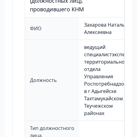
(должностных лиц),
проводившего КНМ
Захарова Наталья
ФИО
Алексеевна
ведущий
специалистэксперт
территориального
отдела
Управления
Должность
Роспотребнадзора
в г Адыгейске
Тахтамукайском и
Теучежском
районах
Тип должностного
лица,