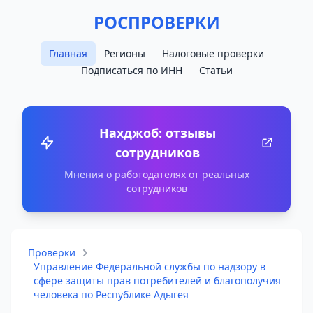
РОСПРОВЕРКИ
Главная
Регионы
Налоговые проверки
Подписаться по ИНН
Статьи
Нахджоб: отзывы
сотрудников
Мнения о работодателях от реальных
сотрудников
Проверки
Управление Федеральной службы по надзору в
сфере защиты прав потребителей и благополучия
человека по Республике Адыгея