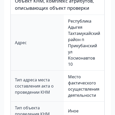
Объект КНМ, комплекс атрибутов,
описывающих объект проверки
Республика
Адыгея
Тахтамукайский
район п
Адрес
Прикубанский
ул
Космонавтов
10
Место
Тип адреса места
фактического
составления акта о
осуществления
проведении КНМ
деятельности
Тип объекта
Иное
проведения КНМ