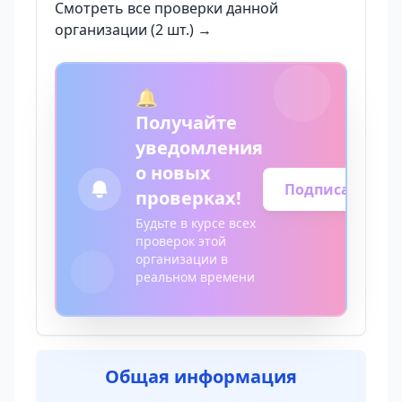
Смотреть все проверки данной
организации (2 шт.) →
🔔
Получайте
уведомления
о новых
Подписаться
проверках!
Будьте в курсе всех
проверок этой
организации в
реальном времени
Общая информация