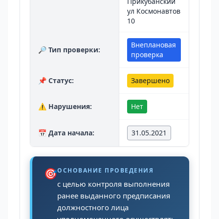
Прикубанский
ул Космонавтов
10
Внеплановая
🔎 Тип проверки:
проверка
📌 Статус:
Завершено
⚠️ Нарушения:
Нет
📅 Дата начала:
31.05.2021
🎯
ОСНОВАНИЕ ПРОВЕДЕНИЯ
с целью контроля выполнения
ранее выданного предписания
должностного лица