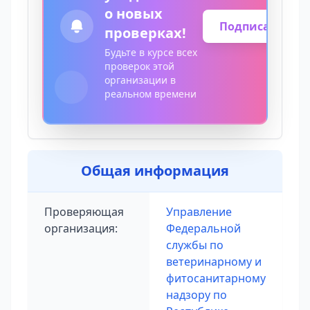
о новых
Подписаться
проверках!
Будьте в курсе всех
проверок этой
организации в
реальном времени
Общая информация
Проверяющая
Управление
организация:
Федеральной
службы по
ветеринарному и
фитосанитарному
надзору по