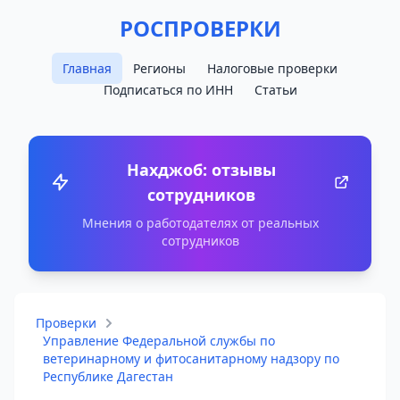
РОСПРОВЕРКИ
Главная
Регионы
Налоговые проверки
Подписаться по ИНН
Статьи
Нахджоб: отзывы
сотрудников
Мнения о работодателях от реальных
сотрудников
Проверки
Управление Федеральной службы по
ветеринарному и фитосанитарному надзору по
Республике Дагестан