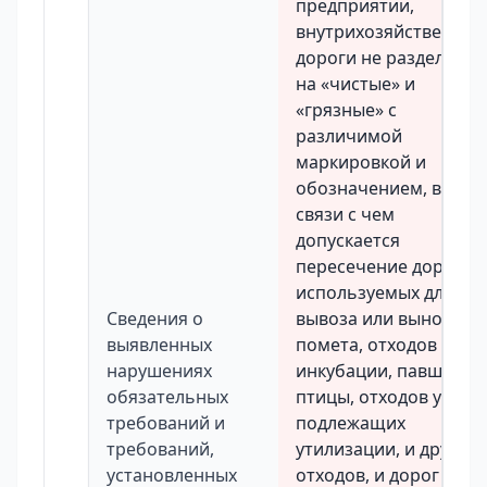
предприятии,
внутрихозяйственные
дороги не разделены
на «чистые» и
«грязные» с
различимой
маркировкой и
обозначением, в
связи с чем
допускается
пересечение дорог,
используемых для
Сведения о
вывоза или выноса
выявленных
помета, отходов
нарушениях
инкубации, павшей
обязательных
птицы, отходов убоя,
требований и
подлежащих
требований,
утилизации, и других
установленных
отходов, и дорог для