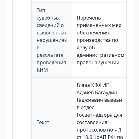
Тип
судебных
Перечень
сведений о
примененных мер
выявленных
обеспечения
нарушениях
производства по
в
делу об
результате
административном
проведения
правонарушении
КНМ
Глава КФХ ИП
Адзиев Багаудин
Гаджиевич вызван
в отдел
Госветнадзора для
Текст
составления
протоколов по ч.1
ст.10.6 КоАП РФ, по