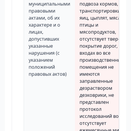
муниципальными
подвоза кормов,
правовыми
транспортировки
актами, об их
яиц, цыплят, мяса
характере и о
птицы и
лицах,
мясопродуктов,
допустивших
отсутствует твер-дое
указанные
покрытие дорог, При
нарушения (с
входах во все
указанием
производственные
положений
помещения не
правовых актов)
имеются
заправленные
дезраствором
дезковрики, не
представлен
протокол
исследований воды,
отсутствует
ежемесячные микро-