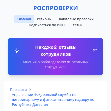
РОСПРОВЕРКИ
Главная
Регионы
Налоговые проверки
Подписаться по ИНН
Статьи
Нахджоб: отзывы
сотрудников
Мнения о работодателях от реальных
сотрудников
Проверки
Управление Федеральной службы по
ветеринарному и фитосанитарному надзору по
Республике Дагестан