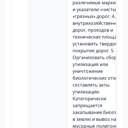
разлечимые маркировк
и указатели «чистых» и
«грязных» дорог. 4. Сети
внутрихозяйственных
дорог, проездов и
технических площадок
установить твердое
покрытие дорог. 5.
Организовать сбор,
утилизация или
уничтожение
биологических отходов,
составлять акты
утилизации.
Категорически
запрещается
закапывание биоотходо
в землю и вывоз на
мусорные полигоны. 6.