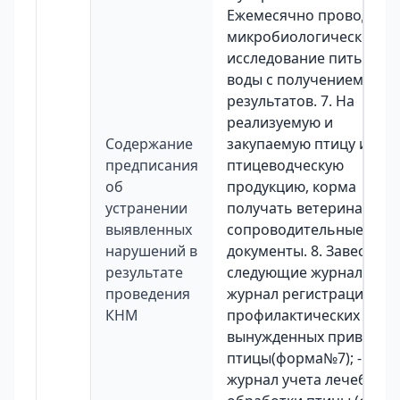
Ежемесячно проводить
микробиологическое
исследование питьевой
воды с получением
результатов. 7. На
реализуемую и
Содержание
закупаемую птицу и
предписания
птицеводческую
об
продукцию, корма
устранении
получать ветеринарные
выявленных
сопроводительные
нарушений в
документы. 8. Завести
результате
следующие журналы; -
проведения
журнал регистрации
КНМ
профилактических и
вынужденных прививок
птицы(форма№7); -
журнал учета лечебной