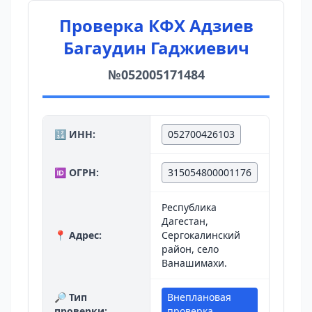
Проверка КФХ Адзиев
Багаудин Гаджиевич
№052005171484
🔢 ИНН:
052700426103
🆔 ОГРН:
315054800001176
Республика
Дагестан,
📍 Адрес:
Сергокалинский
район, село
Ванашимахи.
🔎 Тип
Внеплановая
проверки:
проверка