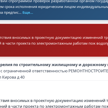
ствии спрограммой проверок разработанной органом госуда
ием срока исполнения юридическим лицом индивидуальны
а предпис...
Еще...
тствия вносимых в проектную документацию изменений тре
 в части проекта по электромонтажным работам пож водоп
арелия по строительному жилищному и дорожному 
во с ограниченной ответственностью РЕМОНТНОСТРОИТЕ
л Кирова д 40
твия вносимых в проектную документацию изменений тр
ений в части проекта по электромонтажным работам по