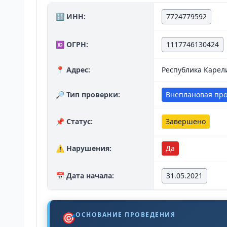
🔢 ИНН:
7724779592
🆔 ОГРН:
1117746130424
📍 Адрес:
Республика Карели
🔎 Тип проверки:
Внеплановая пр
📌 Статус:
Завершено
⚠️ Нарушения:
Да
📅 Дата начала:
31.05.2021
🎯
ОСНОВАНИЕ ПРОВЕДЕНИЯ