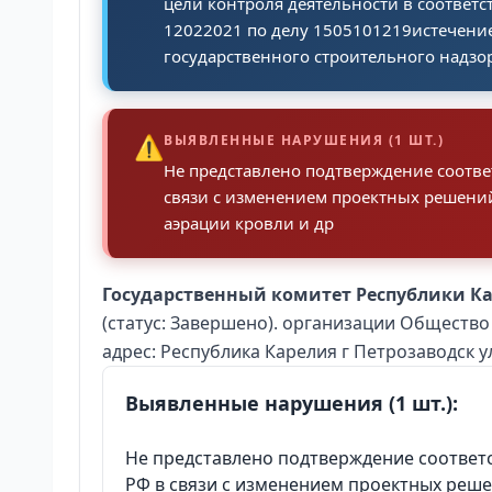
цели контроля деятельности в соответ
12022021 по делу 1505101219истечен
государственного строительного надзор
⚠️
ВЫЯВЛЕННЫЕ НАРУШЕНИЯ (1 ШТ.)
Не представлено подтверждение соотве
связи с изменением проектных решений
аэрации кровли и др
Государственный комитет Республики К
(статус: Завершено). организации Общест
адрес: Республика Карелия г Петрозаводск у
Выявленные нарушения (1 шт.):
Не представлено подтверждение соответс
РФ в связи с изменением проектных реш