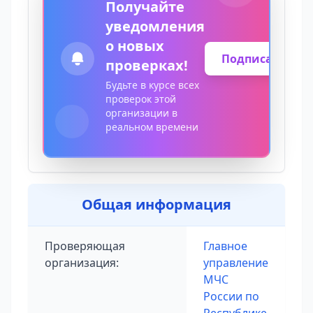
Получайте
уведомления
о новых
Подписаться
проверках!
Будьте в курсе всех
проверок этой
организации в
реальном времени
Общая информация
Проверяющая
Главное
организация:
управление
МЧС
России по