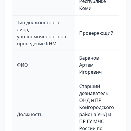
Республике
Коми
Тип должностного
лица,
Проверяющий
уполномоченного на
проведение КНМ
Баранов
ФИО
Артем
Игоревич
Старший
дознаватель
ОНД и ПР
Койгородского
Должность
района УНД и
ПР ГУ МЧС
России по