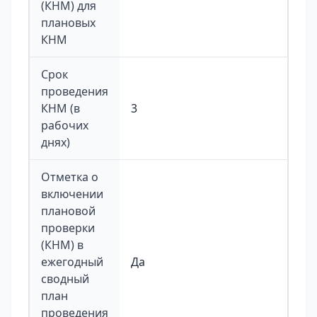
(КНМ) для
плановых
КНМ
Срок
проведения
КНМ (в
3
рабочих
днях)
Отметка о
включении
плановой
проверки
(КНМ) в
ежегодный
Да
сводный
план
проведения