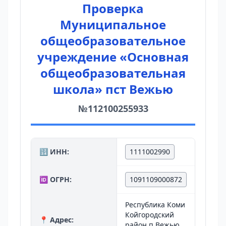
Проверка
Муниципальное
общеобразовательное
учреждение «Основная
общеобразовательная
школа» пст Вежью
№112100255933
🔢 ИНН:
1111002990
🆔 ОГРН:
1091109000872
Республика Коми
Койгородский
📍 Адрес:
район п Вежью