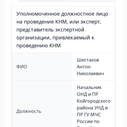
Уполномоченное должностное лицо
на проведение КНМ, или эксперт,
представитель экспертной
организации, привлекаемый к
проведению КНМ
Шестаков
ФИО
Антон
Николаевич
Начальник
ОНД и ПР
Койгородского
района УНД и
Должность
ПР ГУ МЧС
России по