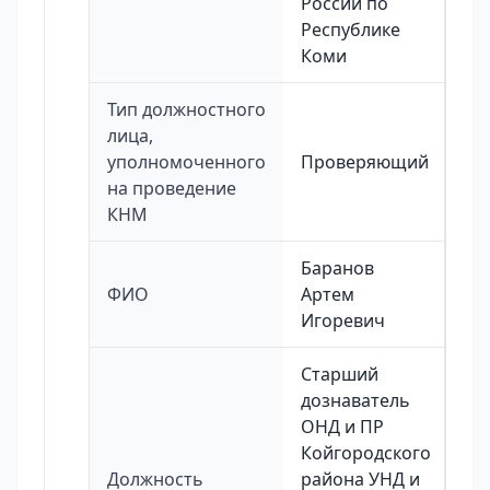
России по
Республике
Коми
Тип должностного
лица,
уполномоченного
Проверяющий
на проведение
КНМ
Баранов
ФИО
Артем
Игоревич
Старший
дознаватель
ОНД и ПР
Койгородского
Должность
района УНД и