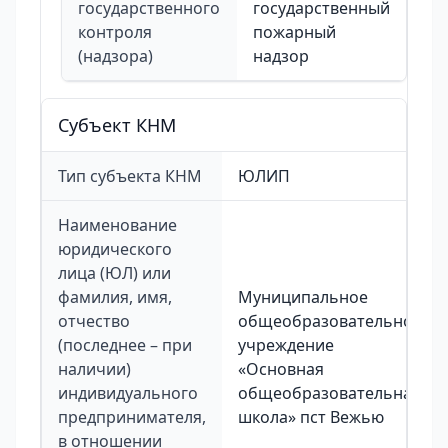
государственного
государственный
контроля
пожарный
(надзора)
надзор
Cубъект КНМ
Тип субъекта КНМ
ЮЛИП
Наименование
юридического
лица (ЮЛ) или
фамилия, имя,
Муниципальное
отчество
общеобразовательное
(последнее – при
учреждение
наличии)
«Основная
индивидуального
общеобразовательная
предпринимателя,
школа» пст Вежью
в отношении