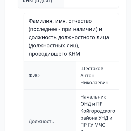
КНМ (в днях)
Фамилия, имя, отчество
(последнее - при наличии) и
должность должностного лица
(должностных лиц),
проводившего КНМ
Шестаков
ФИО
Антон
Николаевич
Начальник
ОНД и ПР
Койгородского
района УНД и
Должность
ПР ГУ МЧС