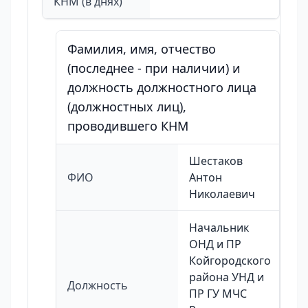
КНМ (в днях)
Фамилия, имя, отчество
(последнее - при наличии) и
должность должностного лица
(должностных лиц),
проводившего КНМ
Шестаков
ФИО
Антон
Николаевич
Начальник
ОНД и ПР
Койгородского
района УНД и
Должность
ПР ГУ МЧС