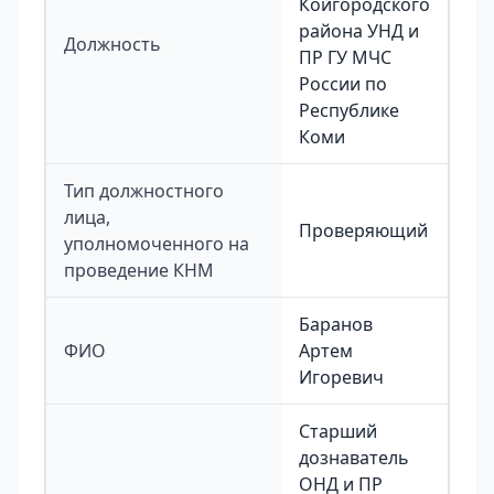
Койгородского
района УНД и
Должность
ПР ГУ МЧС
России по
Республике
Коми
Тип должностного
лица,
Проверяющий
уполномоченного на
проведение КНМ
Баранов
ФИО
Артем
Игоревич
Старший
дознаватель
ОНД и ПР