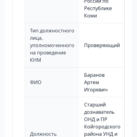
России по
Республике
Коми
Тип должностного
лица,
уполномоченного
Проверяющий
на проведение
КНМ
Баранов
ФИО
Артем
Игоревич
Старший
дознаватель
ОНД и ПР
Койгородского
Должность
района УНД и