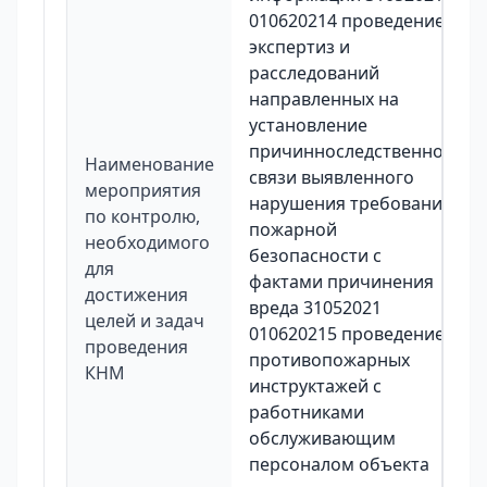
010620214 проведение
экспертиз и
расследований
направленных на
установление
причинноследственной
Наименование
связи выявленного
мероприятия
нарушения требований
по контролю,
пожарной
необходимого
безопасности с
для
фактами причинения
достижения
вреда 31052021
целей и задач
010620215 проведение
проведения
противопожарных
КНМ
инструктажей с
работниками
обслуживающим
персоналом объекта