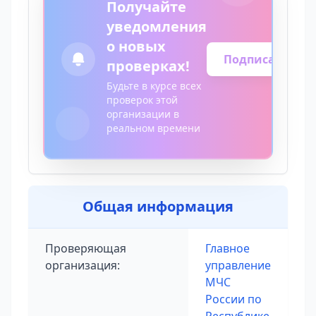
Получайте
уведомления
о новых
Подписаться
проверках!
Будьте в курсе всех
проверок этой
организации в
реальном времени
Общая информация
Проверяющая
Главное
организация:
управление
МЧС
России по