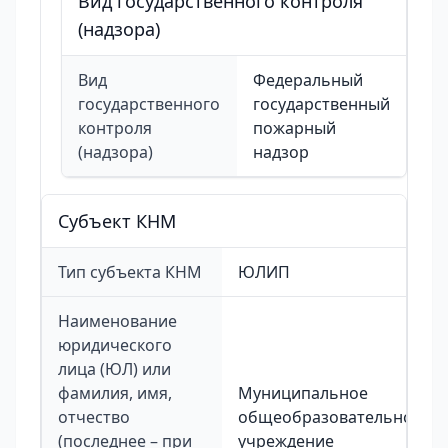
Вид государственного контроля
(надзора)
Вид
Федеральный
государственного
государственный
контроля
пожарный
(надзора)
надзор
Cубъект КНМ
Тип субъекта КНМ
ЮЛИП
Наименование
юридического
лица (ЮЛ) или
фамилия, имя,
Муниципальное
отчество
общеобразовательное
(последнее – при
учреждение