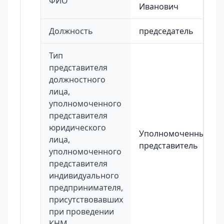
ФИО
Иванович
Должность
председатель
Тип
представителя
должностного
лица,
уполномоченного
представителя
юридического
Уполномоченный
лица,
представитель
уполномоченного
представителя
индивидуального
предпринимателя,
присутствовавших
при проведении
КНМ