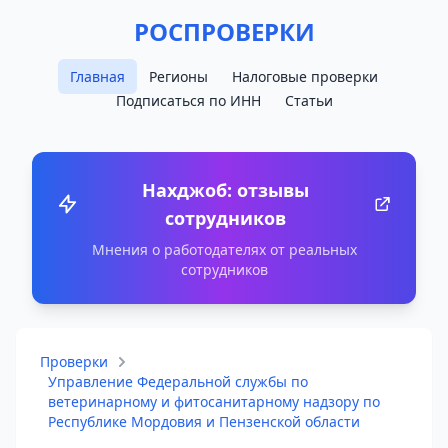
РОСПРОВЕРКИ
Главная
Регионы
Налоговые проверки
Подписаться по ИНН
Статьи
Нахджоб: отзывы
сотрудников
Мнения о работодателях от реальных
сотрудников
Проверки
Управление Федеральной службы по
ветеринарному и фитосанитарному надзору по
Республике Мордовия и Пензенской области