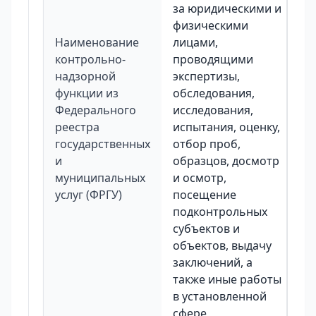
за юридическими и
физическими
Наименование
лицами,
контрольно-
проводящими
надзорной
экспертизы,
функции из
обследования,
Федерального
исследования,
реестра
испытания, оценку,
государственных
отбор проб,
и
образцов, досмотр
муниципальных
и осмотр,
услуг (ФРГУ)
посещение
подконтрольных
субъектов и
объектов, выдачу
заключений, а
также иные работы
в установленной
сфере