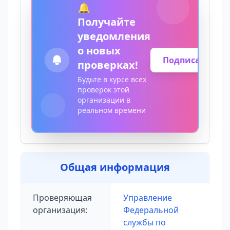
🔔
Получайте
уведомления
о новых
Подписаться
проверках!
Будьте в курсе всех
проверок этой
организации в
реальном времени
Общая информация
Проверяющая
Управление
организация:
Федеральной
службы по