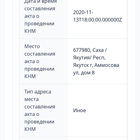
Дата и время
составления
2020-11-
акта о
13T18:00:00.000000Z
проведении
КНМ
Место
677980, Саха /
составления
Якутия/ Респ,
акта о
Якутск г, Аммосова
проведении
ул, дом 8
КНМ
Тип адреса
места
составления
Иное
акта о
проведении
КНМ