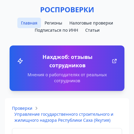
РОСПРОВЕРКИ
Главная
Регионы
Налоговые проверки
Подписаться по ИНН
Статьи
Нахджоб: отзывы
сотрудников
Мнения о работодателях от реальных
сотрудников
Проверки
Управление государственного строительного и
жилищного надзора Республики Саха (Якутия)