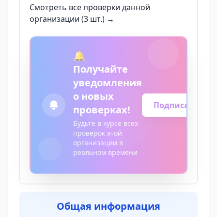
Смотреть все проверки данной
организации (3 шт.) →
🔔
Получайте
уведомления
о новых
Подписаться
проверках!
Будьте в курсе всех
проверок этой
организации в
реальном времени
Общая информация