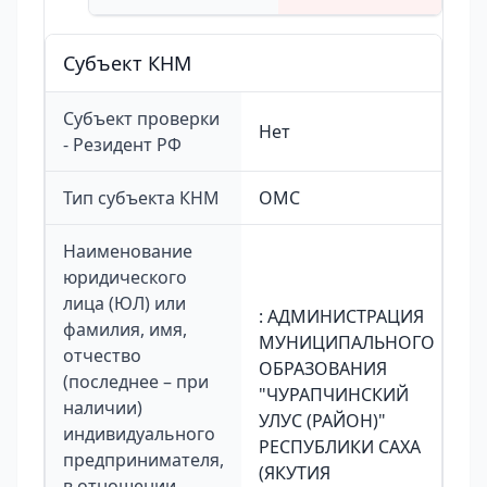
Cубъект КНМ
Субъект проверки
Нет
- Резидент РФ
Тип субъекта КНМ
ОМС
Наименование
юридического
лица (ЮЛ) или
: АДМИНИСТРАЦИЯ
фамилия, имя,
МУНИЦИПАЛЬНОГО
отчество
ОБРАЗОВАНИЯ
(последнее – при
"ЧУРАПЧИНСКИЙ
наличии)
УЛУС (РАЙОН)"
индивидуального
РЕСПУБЛИКИ САХА
предпринимателя,
(ЯКУТИЯ
в отношении