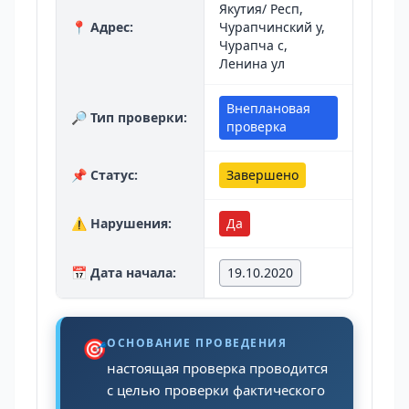
Якутия/ Респ,
📍 Адрес:
Чурапчинский у,
Чурапча с,
Ленина ул
Внеплановая
🔎 Тип проверки:
проверка
📌 Статус:
Завершено
⚠️ Нарушения:
Да
📅 Дата начала:
19.10.2020
🎯
ОСНОВАНИЕ ПРОВЕДЕНИЯ
настоящая проверка проводится
с целью проверки фактического