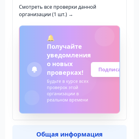
Смотреть все проверки данной
организации (1 шт.) →
🔔
Получайте
уведомления
о новых
Подписаться
проверках!
Будьте в курсе всех
проверок этой
организации в
реальном времени
Общая информация