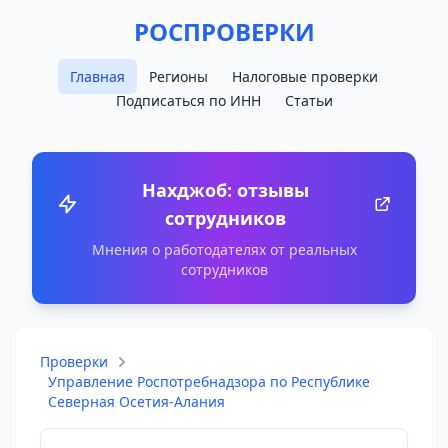
РОСПРОВЕРКИ
Главная
Регионы
Налоговые проверки
Подписаться по ИНН
Статьи
Нахджоб: отзывы
сотрудников
Мнения о работодателях от реальных
сотрудников
Проверки
Управление Роспотребнадзора по Республике
Северная Осетия-Алания