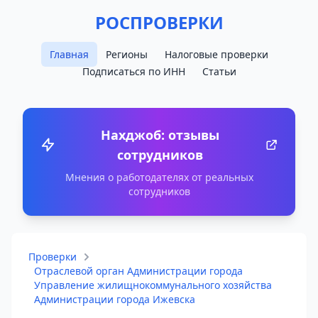
РОСПРОВЕРКИ
Главная
Регионы
Налоговые проверки
Подписаться по ИНН
Статьи
Нахджоб: отзывы
сотрудников
Мнения о работодателях от реальных
сотрудников
Проверки
Отраслевой орган Администрации города
Управление жилищнокоммунального хозяйства
Администрации города Ижевска