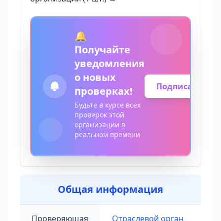
🔔
Получайте
уведомления
о новых
Подписаться
проверках!
Будьте в курсе всех
проверок этой
организации в
реальном времени
Общая информация
Проверяющая
Отраслевой орган