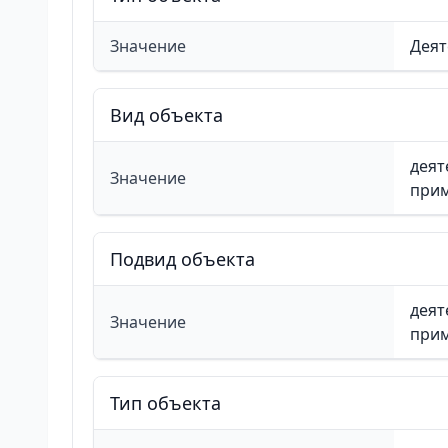
Значение
Деят
Вид объекта
деят
Значение
при
Подвид объекта
деят
Значение
при
Тип объекта