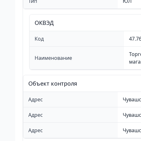
Тип
ЮЛ
ОКВЭД
Код
47.76
Торг
Наименование
мага
Объект контроля
Адрес
Чувашск
Адрес
Чувашск
Адрес
Чувашск