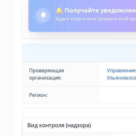
🔔 Получайте уведомлен
Будьте в курсе всех проверок этой о
Проверяющая
Управление
организация:
Ульяновско
Регион:
Вид контроля (надзора)