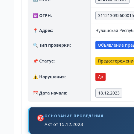
🆔 ОГРН:
311213035600015
📍 Адрес:
Чувашская Республи
🔍 Тип проверки:
Объявление пре
📌 Статус:
Предостережени
⚠️ Нарушения:
Да
📅 Дата начала:
18.12.2023
🎯
ОСНОВАНИЕ ПРОВЕДЕНИЯ
Акт от 15.12.2023