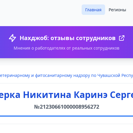
Главная
Регионы
Нахджоб: отзывы сотрудников
Мнения о работодателях от реальных сотрудников
етеринарному и фитосанитарному надзору по Чувашской Респу
ерка Никитина Каринэ Серг
№21230661000008956272