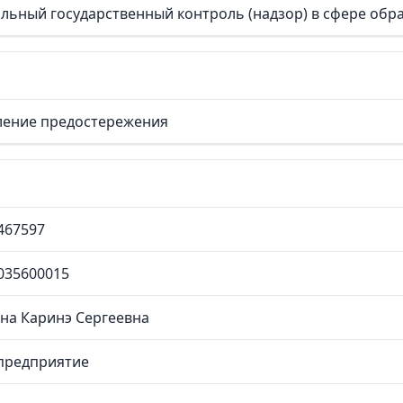
льный государственный контроль (надзор) в сфере обр
ение предостережения
467597
035600015
на Каринэ Сергеевна
предприятие