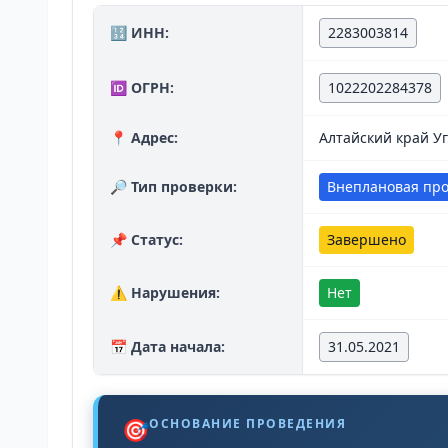
🔢 ИНН:
2283003814
🆔 ОГРН:
1022202284378
📍 Адрес:
Алтайский край У
🔎 Тип проверки:
Внеплановая пр
📌 Статус:
Завершено
⚠️ Нарушения:
Нет
📅 Дата начала:
31.05.2021
🎯
ОСНОВАНИЕ ПРОВЕДЕНИЯ