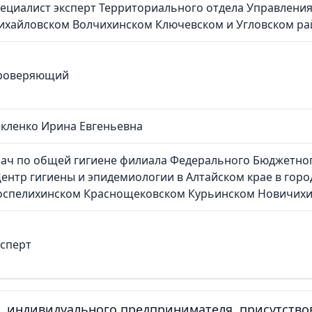
ециалист эксперт Территориального отдела Управления
ихайловском Волчихинском Ключевском и Угловском ра
роверяющий
кленко Ирина Евгеньевна
рач по общей гигиене филиала Федерального Бюджетно
ентр гигиены и эпидемиологии в Алтайском крае в гор
оспелихинском Краснощековском Курьинском Новичихи
сперт
, индивидуального предпринимателя, присутств