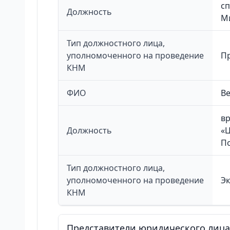
сп
Должность
М
Тип должностного лица,
уполномоченного на проведение
П
КНМ
ФИО
Ве
в
Должность
«Ц
П
Тип должностного лица,
уполномоченного на проведение
Эк
КНМ
Представители юридического лица