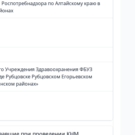
 Роспотребнадзора по Алтайскому краю в
йонах
го Учреждения Здравоохранения ФБУЗ
оде Рубцовске Рубцовском Егорьевском
нском районах»
овавшие при проведении КНМ