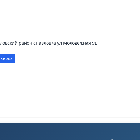
гловский район сПавловка ул Молодежная 9Б
оверка