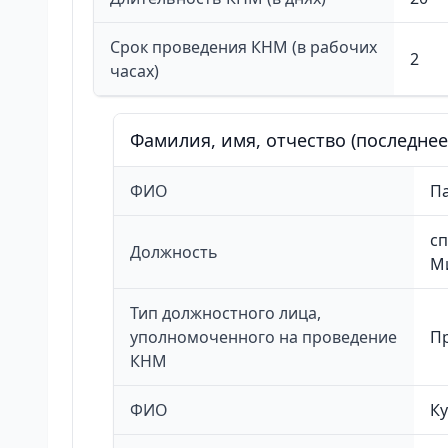
Срок проведения КНМ (в рабочих
2
часах)
Фамилия, имя, отчество (последне
ФИО
П
сп
Должность
М
Тип должностного лица,
уполномоченного на проведение
П
КНМ
ФИО
К