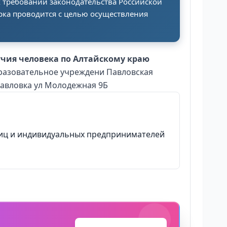
х требований законодательства Российской
рка проводится с целью осуществления
учия человека по Алтайскому краю
бразовательное учреждени Павловская
Павловка ул Молодежная 9Б
 лиц и индивидуальных предпринимателей