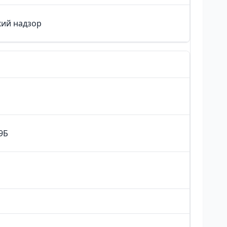
ий надзор
9Б