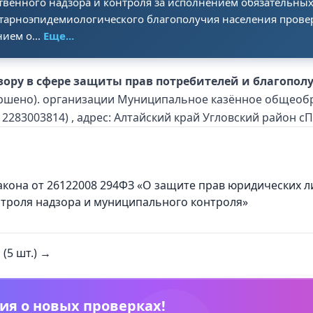
ственного надзора и контроля за исполнением обязательны
итарноэпидемиологического благополучия населения прове
ием о...
Еще...
ору в сфере защиты прав потребителей и благопол
авершено). организации Муниципальное казённое общео
283003814) , адрес: Алтайский край Угловский район с
 закона от 26122008 294ФЗ «О защите прав юридических
нтроля надзора и муниципального контроля»
(5 шт.) →
ия о новых проверках!