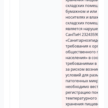
складских помещения
бумажном и или элек
носителях и влажност
складских помещения
является нарушением 
СанПиН 2324359020
«Санитарноэпидемио
требования к органи
общественного пита
населения» в соответ
требованиями в целя
за риском возникнов
условий для размнож
патогенных микроор
необходимо вести еж
регистрацию показат
температурного реж
хранения пищевой пр