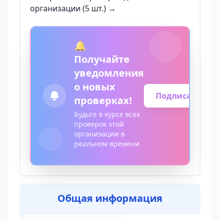
организации (5 шт.) →
🔔
Получайте
уведомления
о новых
Подписаться
проверках!
Будьте в курсе всех
проверок этой
организации в
реальном времени
Общая информация