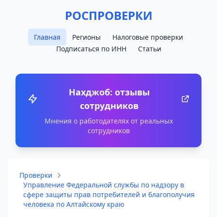
РОСПРОВЕРКИ
Главная
Регионы
Налоговые проверки
Подписаться по ИНН
Статьи
Нахджоб: отзывы
сотрудников
Мнения о работодателях от реальных
сотрудников
Проверки
Управление Федеральной службы по надзору в
сфере защиты прав потребителей и благополучия
человека по Алтайскому краю