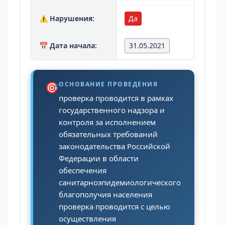
⚠️ Нарушения:
Да
📅 Дата начала:
31.05.2021
🎯
ОСНОВАНИЕ ПРОВЕДЕНИЯ
проверка проводится в рамках
государственного надзора и
контроля за исполнением
обязательных требований
законодательства Российской
Федерации в области
обеспечения
санитарноэпидемиологического
благополучия населения
проверка проводится с целью
осуществления