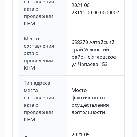
составления
2021-06-
акта о
28T11:00:00.000000Z
проведении
КНМ
Место
658270 Алтайский
составления
край Угловский
акта о
район с Угловское
проведении
ул Чапаева 153
КНМ
Тип адреса
места
Место
составления
фактического
акта о
осуществления
проведении
деятельности
КНМ
2021-05-