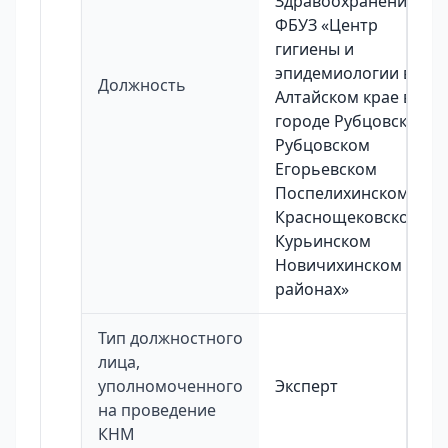
Здравоохранения
ФБУЗ «Центр
гигиены и
эпидемиологии в
Должность
Алтайском крае в
городе Рубцовске
Рубцовском
Егорьевском
Поспелихинском
Краснощековском
Курьинском
Новичихинском
районах»
Тип должностного
лица,
уполномоченного
Эксперт
на проведение
КНМ