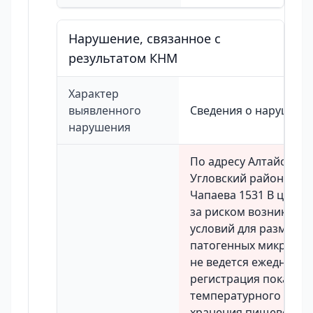
Нарушение, связанное с
результатом КНМ
Характер
выявленного
Сведения о нарушени
нарушения
По адресу Алтайский 
Угловский район с Угл
Чапаева 1531 В целях
за риском возникнов
условий для размнож
патогенных микроор
не ведется ежедневна
регистрация показат
температурного реж
хранения пищевой пр