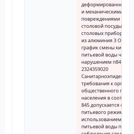
деформированной с 
и механическими
повреждениями кухон
столовой посуды инв
столовых приборов в
из алюминия 3 Отсутс
график смены кипяче
питьевой воды что яв
нарушением п845 Са
2324359020
Санитарноэпидемиол
требования к органи
общественного пита
населения в соответст
845 допускается орга
питьевого режима с
использованием кип
питьевой воды при у
соблюдения следующ