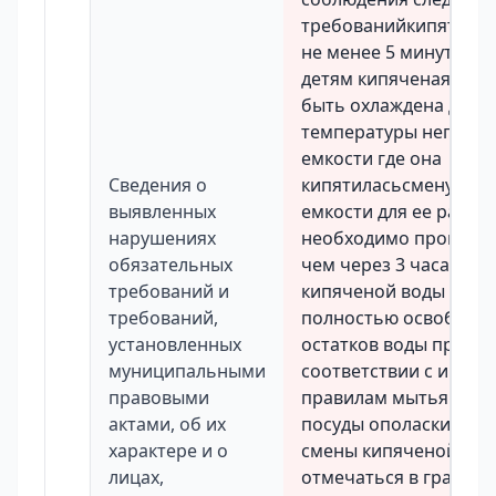
требованийкипятить 
не менее 5 минутдо р
детям кипяченая вод
быть охлаждена до к
температуры непосре
емкости где она
Сведения о
кипятиласьсмену вод
выявленных
емкости для ее разда
нарушениях
необходимо проводит
обязательных
чем через 3 часа Пер
требований и
кипяченой воды емко
требований,
полностью освобожда
установленных
остатков воды промы
муниципальными
соответствии с инстр
правовыми
правилам мытья кухо
актами, об их
посуды ополаскивать
характере и о
смены кипяченой вод
лицах,
отмечаться в графике