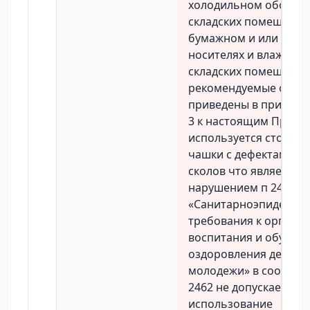
холодильном оборудо
складских помещения
бумажном и или элек
носителях и влажност
складских помещения
рекомендуемые обра
приведены в приложен
3 к настоящим Прави
используется столова
чашки с дефектами в 
сколов что является
нарушением п 2462 С
«Санитарноэпидемио
требования к органи
воспитания и обучени
оздоровления детей и
молодежи» в соответс
2462 не допускается
использование