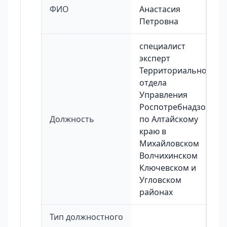
ФИО
Анастасия
Петровна
специалист
эксперт
Территориального
отдела
Управления
Роспотребнадзора
Должность
по Алтайскому
краю в
Михайловском
Волчихинском
Ключевском и
Угловском
районах
Тип должностного