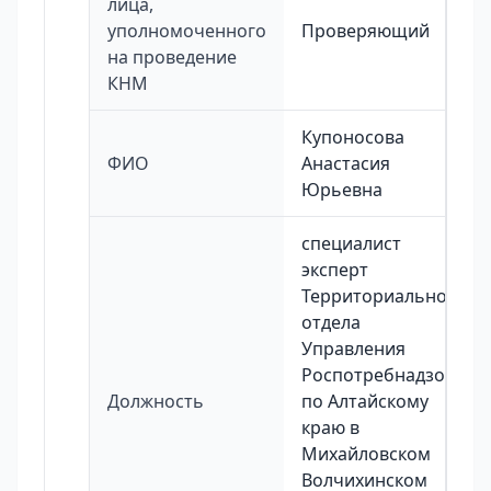
лица,
уполномоченного
Проверяющий
на проведение
КНМ
Купоносова
ФИО
Анастасия
Юрьевна
специалист
эксперт
Территориального
отдела
Управления
Роспотребнадзора
Должность
по Алтайскому
краю в
Михайловском
Волчихинском