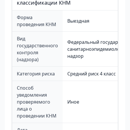
классификации КНМ
Форма
Выездная
проведения КНМ
Вид
Федеральный государстве
государственного
санитарноэпидемиологиче
контроля
надзор
(надзора)
Категория риска
Средний риск 4 класс
Способ
уведомления
проверяемого
Иное
лица о
проведении КНМ