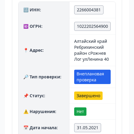
🔢 ИНН:
2266004381
🆔 ОГРН:
1022202564900
Алтайский край
Ребрихинский
📍 Адрес:
район сРожнев
Лог улЛенина 40
Внеплановая
🔎 Тип проверки:
проверка
📌 Статус:
Завершено
⚠️ Нарушения:
Нет
📅 Дата начала:
31.05.2021