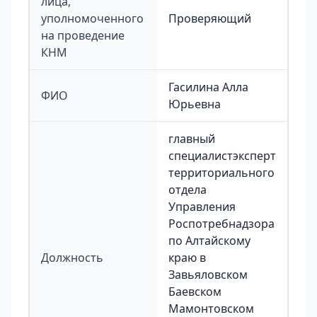
лица,
уполномоченного
Проверяющий
на проведение
КНМ
Гасилина Алла
ФИО
Юрьевна
главный
специалистэксперт
территориального
отдела
Управления
Роспотребнадзора
по Алтайскому
Должность
краю в
Завьяловском
Баевском
Мамонтовском