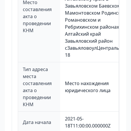
Место
Завьяловском Баевском
составления
Мамонтовском Родинском
акта о
Романовском и
проведении
Ребрихинском районах
КНМ
Алтайский край
Завьяловский район
сЗавьяловоулЦентральная
18
Тип адреса
места
составления
Место нахождения
акта о
юридического лица
проведении
КНМ
2021-05-
Дата начала
18T11:00:00.000000Z