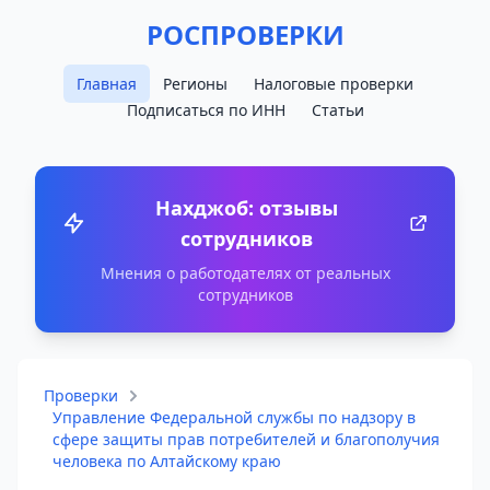
РОСПРОВЕРКИ
Главная
Регионы
Налоговые проверки
Подписаться по ИНН
Статьи
Нахджоб: отзывы
сотрудников
Мнения о работодателях от реальных
сотрудников
Проверки
Управление Федеральной службы по надзору в
сфере защиты прав потребителей и благополучия
человека по Алтайскому краю