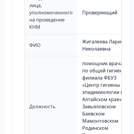
лица,
уполномоченного
Проверяющий
на проведение
КНМ
Жигалеева Лариса
ФИО
Николаевна
помощник врача
по общей гигиене
филиала ФБУЗ
«Центр гигиены и
эпидемиологии в
Алтайском крае» в
Должность
Завьяловском
Баевском
Мамонтовском
Родинском