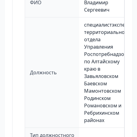
ФИО
Владимир
Сергеевич
специалистэксперт
территориального
отдела
Управления
Роспотребнадзора
по Алтайскому
краю в
Должность
Завьяловском
Баевском
Мамонтовском
Родинском
Романовском и
Ребрихинском
районах
Тип должностного