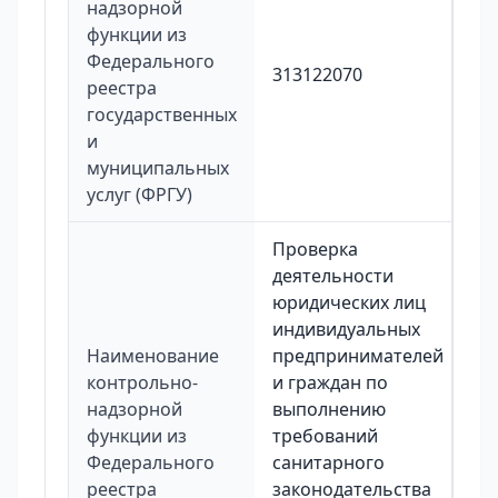
надзорной
функции из
Федерального
313122070
реестра
государственных
и
муниципальных
услуг (ФРГУ)
Проверка
деятельности
юридических лиц
индивидуальных
Наименование
предпринимателей
контрольно-
и граждан по
надзорной
выполнению
функции из
требований
Федерального
санитарного
реестра
законодательства