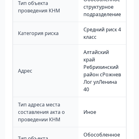
Тип объекта
структурное
проведения КНМ
подразделение
Средний риск 4
Категория риска
класс
Алтайский
край
Ребрихинский
Адрес
район сРожнев
Лог улЛенина
40
Тип адреса места
составления акта о
Иное
проведении КНМ
Обособленное
Тип объекта