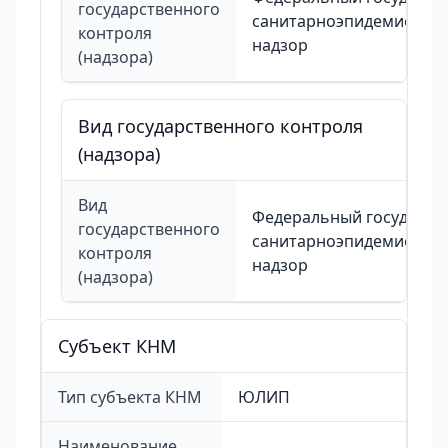
государственного
санитарноэпидемиолог
контроля
надзор
(надзора)
Вид государственного контроля
(надзора)
Вид
Федеральный государст
государственного
санитарноэпидемиолог
контроля
надзор
(надзора)
Cубъект КНМ
Тип субъекта КНМ
ЮЛИП
Наименование