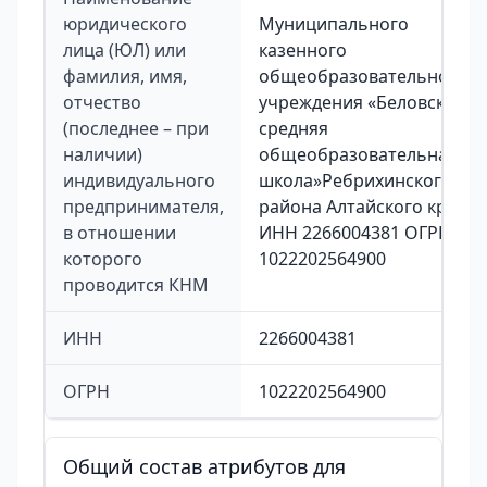
юридического
Муниципального
лица (ЮЛ) или
казенного
фамилия, имя,
общеобразовательного
отчество
учреждения «Беловская
(последнее – при
средняя
наличии)
общеобразовательная
индивидуального
школа»Ребрихинского
предпринимателя,
района Алтайского края
в отношении
ИНН 2266004381 ОГРН
которого
1022202564900
проводится КНМ
ИНН
2266004381
ОГРН
1022202564900
Общий состав атрибутов для