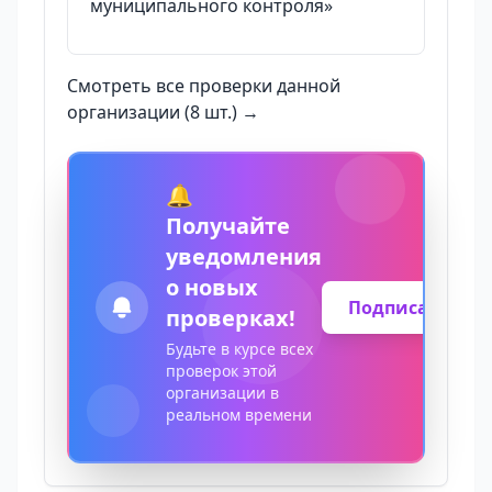
муниципального контроля»
Смотреть все проверки данной
организации (8 шт.) →
🔔
Получайте
уведомления
о новых
Подписаться
проверках!
Будьте в курсе всех
проверок этой
организации в
реальном времени