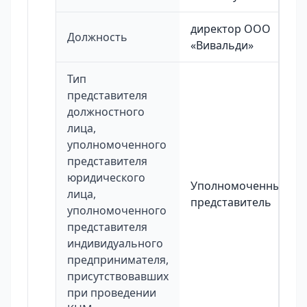
директор ООО
Должность
«Вивальди»
Тип
представителя
должностного
лица,
уполномоченного
представителя
юридического
Уполномоченный
лица,
представитель
уполномоченного
представителя
индивидуального
предпринимателя,
присутствовавших
при проведении