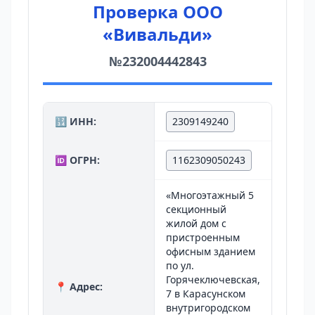
Проверка ООО
«Вивальди»
№232004442843
🔢 ИНН:
2309149240
🆔 ОГРН:
1162309050243
«Многоэтажный 5
секционный
жилой дом с
пристроенным
офисным зданием
по ул.
Горячеключевская,
📍 Адрес:
7 в Карасунском
внутригородском