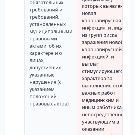
обязательных
которых выявлена
требований и
новая
требований,
коронавирусная
установленных
инфекция, и лицам
муниципальными
из групп риска
правовыми
заражения новой
актами, об их
коронавирусной
характере и о
инфекцией, и
лицах,
выплат
допустивших
стимулирующего
указанные
характера за
нарушения (с
выполнение особо
указанием
важных работ
положений
медицинским и
правовых актов)
иным работникам,
непосредственно
участвующим в
оказании