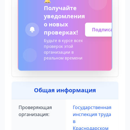
Получайте
уведомления
о новых
Подписаться
проверках!
Будьте в курсе всех
проверок этой
организации в
реальном времени
Общая информация
Проверяющая
Государственная
организация:
инспекция труда
в
Краснодарском