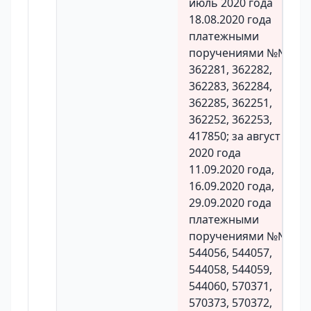
июль 2020 года
18.08.2020 года
платежными
поручениями №№
362281, 362282,
362283, 362284,
362285, 362251,
362252, 362253,
417850; за август
2020 года
11.09.2020 года,
16.09.2020 года,
29.09.2020 года
платежными
поручениями №№
544056, 544057,
544058, 544059,
544060, 570371,
570373, 570372,