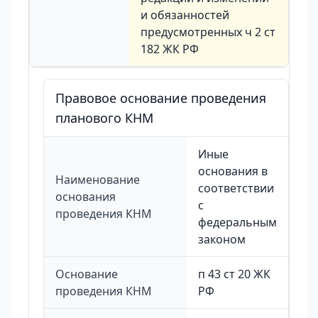
и обязанностей
предусмотренных ч 2 ст
182 ЖК РФ
Правовое основание проведения
планового КНМ
Иные
основания в
Наименование
соответствии
основания
с
проведения КНМ
федеральным
законом
Основание
п 43 ст 20 ЖК
проведения КНМ
РФ