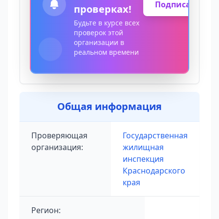
Подписаться
проверках!
Будьте в курсе всех
проверок этой
организации в
реальном времени
Общая информация
Проверяющая
Государственная
организация:
жилищная
инспекция
Краснодарского
края
Регион: