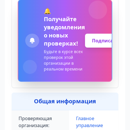
🔔
Получайте
уведомления
о новых
Подписаться
проверках!
Будьте в курсе всех
проверок этой
организации в
реальном времени
Общая информация
Проверяющая
Главное
организация:
управление