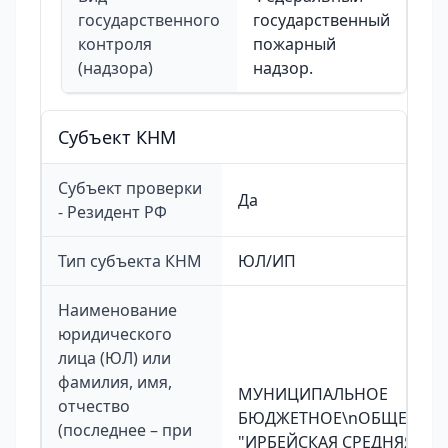
государственного
государственный
контроля
пожарный
(надзора)
надзор.
Cубъект КНМ
Субъект проверки
Да
- Резидент РФ
Тип субъекта КНМ
ЮЛ/ИП
Наименование
юридического
лица (ЮЛ) или
фамилия, имя,
МУНИЦИПАЛЬНОЕ
отчество
БЮДЖЕТНОЕ\nОБЩЕОБРА
(последнее – при
"ИРБЕЙСКАЯ СРЕДНЯЯ\n