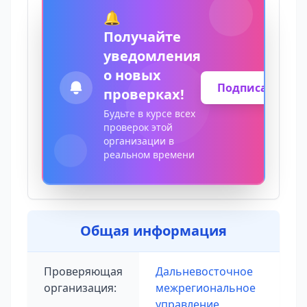
🔔
Получайте
уведомления
о новых
Подписаться
проверках!
Будьте в курсе всех
проверок этой
организации в
реальном времени
Общая информация
Проверяющая
Дальневосточное
организация:
межрегиональное
управление