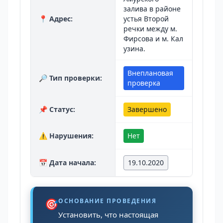
залива в районе
📍 Адрес:
устья Второй
речки между м.
Фирсова и м. Кал
узина.
Внеплановая
🔎 Тип проверки:
проверка
📌 Статус:
Завершено
⚠️ Нарушения:
Нет
📅 Дата начала:
19.10.2020
🎯
ОСНОВАНИЕ ПРОВЕДЕНИЯ
Установить, что настоящая