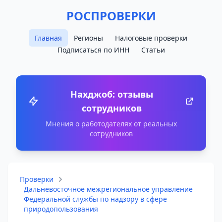
РОСПРОВЕРКИ
Главная
Регионы
Налоговые проверки
Подписаться по ИНН
Статьи
Нахджоб: отзывы
сотрудников
Мнения о работодателях от реальных
сотрудников
Проверки
Дальневосточное межрегиональное управление
Федеральной службы по надзору в сфере
природопользования