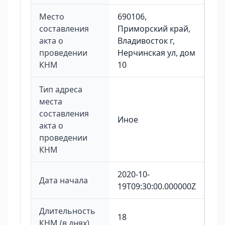
Место
690106,
составления
Приморский край,
акта о
Владивосток г,
проведении
Нерчинская ул, дом
КНМ
10
Тип адреса
места
составления
Иное
акта о
проведении
КНМ
2020-10-
Дата начала
19T09:30:00.000000Z
Длительность
18
КНМ (в днях)