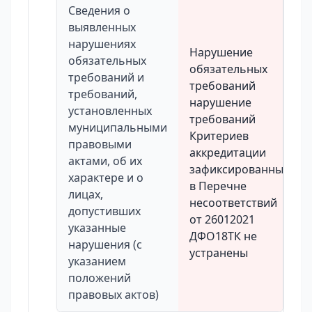
Сведения о
выявленных
нарушениях
Нарушение
обязательных
обязательных
требований и
требований
требований,
нарушение
установленных
требований
муниципальными
Критериев
правовыми
аккредитации
актами, об их
зафиксированных
характере и о
в Перечне
лицах,
несоответствий
допустивших
от 26012021
указанные
ДФО18ТК не
нарушения (с
устранены
указанием
положений
правовых актов)