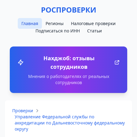
РОСПРОВЕРКИ
Главная
Регионы
Налоговые проверки
Подписаться по ИНН
Статьи
Нахджоб: отзывы
сотрудников
Мнения о работодателях от реальных
сотрудников
Проверки
Управление Федеральной службы по
аккредитации по Дальневосточному федеральному
округу