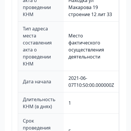
акта о
Находка ул
проведении
Макарова 19
КНМ
строение 12 лит 33
Тип адреса
места
Место
составления
фактического
акта о
осуществления
проведении
деятельности
КНМ
2021-06-
Дата начала
07T10:50:00.000000Z
Длительность
1
КНМ (в днях)
Срок
проведения