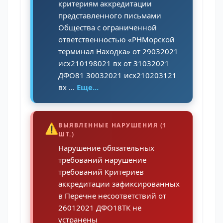
критериям аккредитации
представленного письмами
Общества с ограниченной
ответственностью «РНМорской
терминал Находка» от 29032021
исх210198021 вх от 31032021
ДФО81 30032021 исх210203121
вх ...
Еще...
⚠️
ВЫЯВЛЕННЫЕ НАРУШЕНИЯ (1
ШТ.)
Нарушение обязательных
требований нарушение
требований Критериев
аккредитации зафиксированных
в Перечне несоответствий от
26012021 ДФО18ТК не
устранены