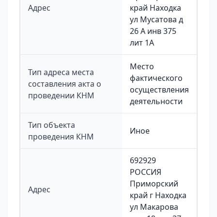
Адрес
край Находка
ул Мусатова д
26 А инв 375
лит 1А
Место
Тип адреса места
фактического
составления акта о
осуществления
проведении КНМ
деятельности
Тип объекта
Иное
проведения КНМ
692929
РОССИЯ
Приморский
Адрес
край г Находка
ул Макарова