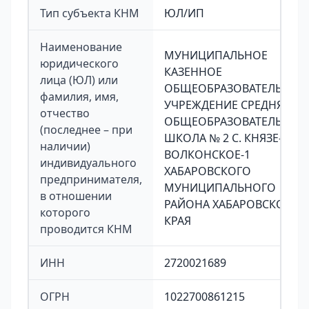
Тип субъекта КНМ
ЮЛ/ИП
Наименование
МУНИЦИПАЛЬНОЕ
юридического
КАЗЕННОЕ
лица (ЮЛ) или
ОБЩЕОБРАЗОВАТЕЛЬНОЕ
фамилия, имя,
УЧРЕЖДЕНИЕ СРЕДНЯЯ
отчество
ОБЩЕОБРАЗОВАТЕЛЬНАЯ
(последнее – при
ШКОЛА № 2 С. КНЯЗЕ-
наличии)
ВОЛКОНСКОЕ-1
индивидуального
ХАБАРОВСКОГО
предпринимателя,
МУНИЦИПАЛЬНОГО
в отношении
РАЙОНА ХАБАРОВСКОГО
которого
КРАЯ
проводится КНМ
ИНН
2720021689
ОГРН
1022700861215