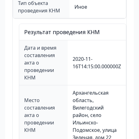
Тип объекта
Иное
проведения КНМ
Результат проведения КНМ
Дата и время
составления
2020-11-
акта о
16T14:15:00.000000Z
проведении
КНМ
Архангельская
Место
область,
составления
Вилегодский
акта о
район, село
проведении
Ильинско-
КНМ
Подомское, улица
Зеленая, дом 22