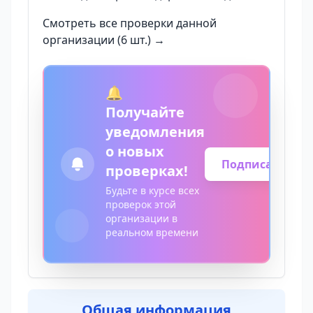
Смотреть все проверки данной
организации (6 шт.) →
🔔
Получайте
уведомления
о новых
Подписаться
проверках!
Будьте в курсе всех
проверок этой
организации в
реальном времени
Общая информация