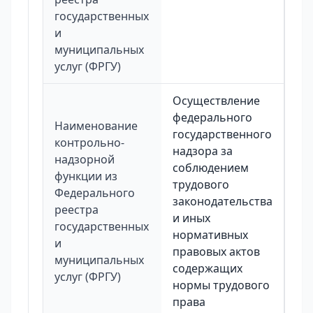
государственных
и
муниципальных
услуг (ФРГУ)
Осуществление
федерального
Наименование
государственного
контрольно-
надзора за
надзорной
соблюдением
функции из
трудового
Федерального
законодательства
реестра
и иных
государственных
нормативных
и
правовых актов
муниципальных
содержащих
услуг (ФРГУ)
нормы трудового
права