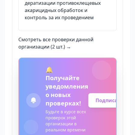
дератизации противоклещевых
акарицидных обработок и
контроль за их проведением
Смотреть все проверки данной
организации (2 шт.) →
🔔
Получайте
уведомления
о новых
Подписаться
проверках!
Будьте в курсе всех
проверок этой
организации в
реальном времени