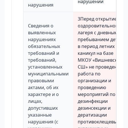
нарушении
нарушения
3Перед открытием
Сведения о
оздоровительного
выявленных
лагеря с дневным
нарушениях
пребыванием детей
обязательных
в период летних
требований и
каникул на базе
требований,
МКОУ «Вишневская
установленных
СШ» не проведена
муниципальными
работа по
правовыми
организации и
актами, об их
проведению
характере и о
мероприятий по
лицах,
дезинфекции
допустивших
дезинсекции и
указанные
дератизации
нарушения (с
противоклещевых