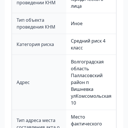
проведении КНМ
лица
Тип объекта
Иное
проведения КНМ
Средний риск 4
Категория риска
класс
Волгоградская
область
Палласовский
Адрес
район п
Вишневка
улКомсомольская
10
Место
Тип адреса места
фактического
составления акта о