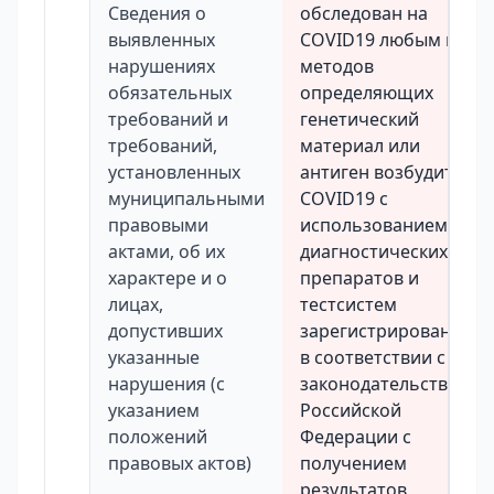
Сведения о
обследован на
выявленных
COVID19 любым из
нарушениях
методов
обязательных
определяющих
требований и
генетический
требований,
материал или
установленных
антиген возбудителя
муниципальными
COVID19 с
правовыми
использованием
актами, об их
диагностических
характере и о
препаратов и
лицах,
тестсистем
допустивших
зарегистрированных
указанные
в соответствии с
нарушения (с
законодательством
указанием
Российской
положений
Федерации с
правовых актов)
получением
результатов