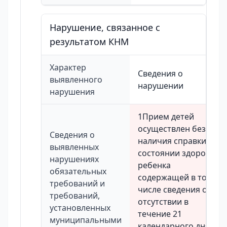
Нарушение, связанное с
результатом КНМ
Характер
Сведения о
выявленного
нарушении
нарушения
1Прием детей
осуществлен без
Сведения о
наличия справки о
выявленных
состоянии здоровья
нарушениях
ребенка
обязательных
содержащей в том
требований и
числе сведения об
требований,
отсутствии в
установленных
течение 21
муниципальными
календарного дня