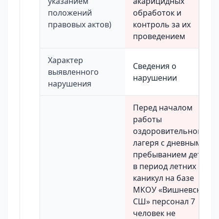
указанием
акарицидных
положений
обработок и
правовых актов)
контроль за их
проведением
Характер
Сведения о
выявленного
нарушении
нарушения
Перед началом
работы
оздоровительного
лагеря с дневным
пребыванием детей
в период летних
каникул на базе
МКОУ «Вишневская
СШ» персонал 7
человек не