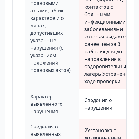
правовыми
контактов с
актами, об их
больными
характере и о
инфекционными
лицах,
заболеваниями
допустивших
которая выдается не
указанные
ранее чем за 3
нарушения (с
рабочих дня до
указанием
направления в
положений
оздоровительный
правовых актов)
лагерь Устранено в
ходе проверки
Характер
Сведения о
выявленного
нарушении
нарушения
Сведения о
2Установка с
выявленных
дозированным