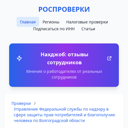
РОСПРОВЕРКИ
Главная
Регионы
Налоговые проверки
Подписаться по ИНН
Статьи
Нахджоб: отзывы
сотрудников
Мнения о работодателях от реальных
сотрудников
Проверки
Управление Федеральной службы по надзору в
сфере защиты прав потребителей и благополучия
человека по Волгоградской области