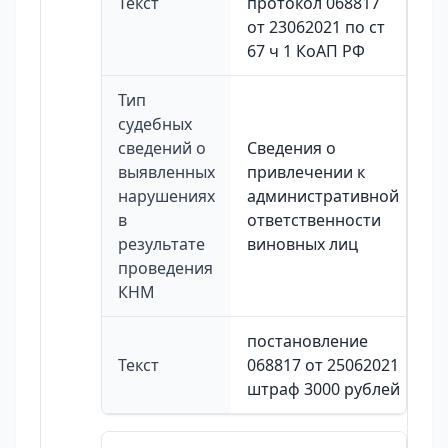
Текст
протокол 068817
от 23062021 по ст
67 ч 1 КоАП РФ
Тип
судебных
сведений о
Сведения о
выявленных
привлечении к
нарушениях
административной
в
ответственности
результате
виновных лиц
проведения
КНМ
постановление
Текст
068817 от 25062021
штраф 3000 рублей