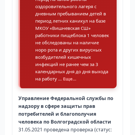
оздоровительного лагеря с
дневным пребыванием детей в
период летних каникул на базе
МКОУ «Вишневская СШ»
работники пищеблока 1 человек
не обследованы на наличие
норо рота и других вирусных
возбудителей кишечных
инфекций не ранее чем за 3
календарных дня до дня выхода
на работу ...
Еще...
Управление Федеральной службы по
надзору в сфере защиты прав
потребителей и благополучия
человека по Волгоградской области
31.05.2021 проведена проверка (статус: