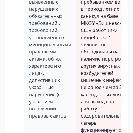
выявленных
пребыванием детей
нарушениях
в период летних
обязательных
каникул на базе
требований и
МКОУ «Вишневская
требований,
СШ» работники
установленных
пищеблока 1
муниципальными
человек не
правовыми
обследованы на
актами, об их
наличие норо рота и
характере и о
других вирусных
лицах,
возбудителей
допустивших
кишечных инфекций
указанные
не ранее чем за 3
нарушения (с
календарных дня до
указанием
дня выхода на
положений
работу
правовых актов)
оздоровительный
лагерь
функционирует с