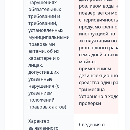
нарушениях
розливом воды не
обязательных
подвергается мойке
требований и
с периодичностью
требований,
предусмотренной
установленных
инструкцией по
муниципальными
эксплуатации но не
правовыми
реже одного раза в
актами, об их
семь дней а также ее
характере и о
мойка с
лицах,
применением
допустивших
дезинфекционного
указанные
средства один раз в
нарушения (с
три месяца
указанием
Устранено в ходе
положений
проверки
правовых актов)
Характер
Сведения о
выявленного