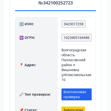
№342100252723
🔢 ИНН:
3423017258
🆔 ОГРН:
1023405164496
Волгоградская
область
Палласовский
📍 Адрес:
район п
Вишневка
улКомсомольская
10
Внеплановая
🔎 Тип проверки:
проверка
📌 Статус:
Завершено