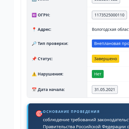
🆔 ОГРН:
1173525000110
📍 Адрес:
Вологодская облас
🔎 Тип проверки:
Внеплановая пр
📌 Статус:
Завершено
⚠️ Нарушения:
Нет
📅 Дата начала:
31.05.2021
🎯
ОСНОВАНИЕ ПРОВЕДЕНИЯ
соблюдение требований законодательст
Правительства Российской Федерации о