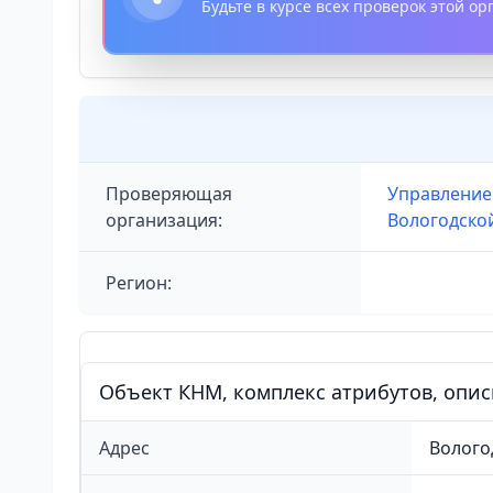
Будьте в курсе всех проверок этой о
Проверяющая
Управление
организация:
Вологодско
Регион:
Объект КНМ, комплекс атрибутов, опи
Адрес
Волого