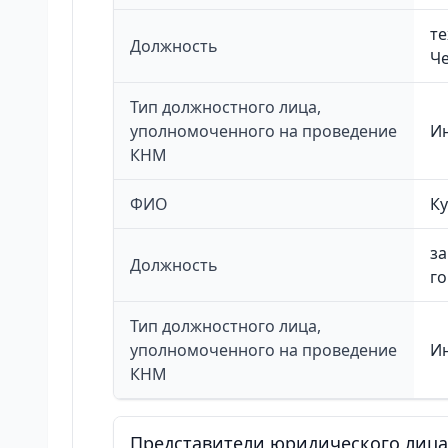
те
Должность
Ч
Тип должностного лица,
уполномоченного на проведение
И
КНМ
ФИО
К
за
Должность
г
Тип должностного лица,
уполномоченного на проведение
И
КНМ
Представители юридического лица