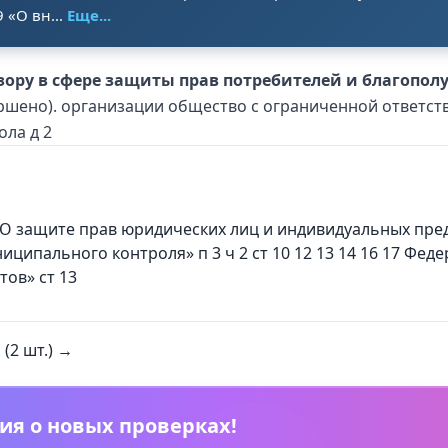
 «О вн...
Еще...
ору в сфере защиты прав потребителей и благополу
ершено). организации общество с ограниченной ответств
ола д 2
 «О защите прав юридических лиц и индивидуальных пр
иципального контроля» п 3 ч 2 ст 10 12 13 14 16 17 Фед
ов» ст 13
(2 шт.) →
ия о новых проверках!