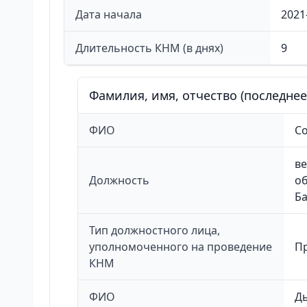
Дата начала
2021
Длительность КНМ (в днях)
9
Фамилия, имя, отчество (последне
ФИО
Со
ве
Должность
о
Б
Тип должностного лица,
уполномоченного на проведение
П
КНМ
ФИО
Д