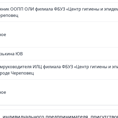
хник ООПП ОЛИ филиала ФБУЗ «Центр гигиены и эпидем
ереповец
ное
узькина ЮВ
мруководителя ИЛЦ филиала ФБУЗ «Центр гигиены и эп
ороде Череповец
ное
, индивидуального предпринимателя, присутств