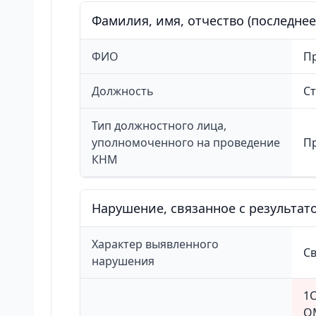
Фамилия, имя, отчество (последне
ФИО
П
Должность
Ст
Тип должностного лица,
уполномоченного на проведение
П
КНМ
Нарушение, связанное с результа
Характер выявленного
С
нарушения
1С
ОМ