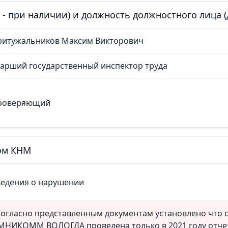
е - при наличии) и должность должностного лица
ритужальников Максим Викторович
арший государственный инспектор труда
роверяющий
том КНМ
ведения о нарушении
огласно представленным документам установлено что 
НИКОММ ВОЛОГДА проведена только в 2021 году отчет о