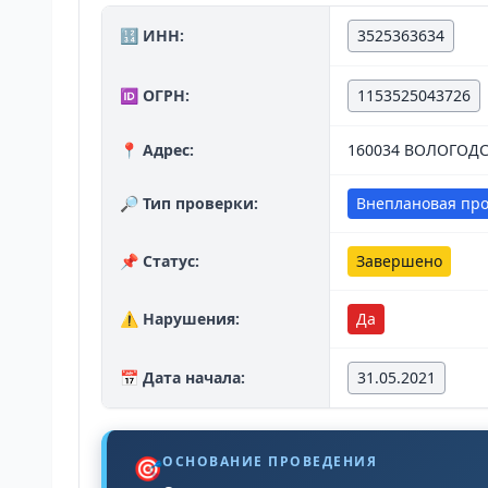
🔢 ИНН:
3525363634
🆔 ОГРН:
1153525043726
📍 Адрес:
160034 ВОЛОГОДС
🔎 Тип проверки:
Внеплановая пр
📌 Статус:
Завершено
⚠️ Нарушения:
Да
📅 Дата начала:
31.05.2021
🎯
ОСНОВАНИЕ ПРОВЕДЕНИЯ