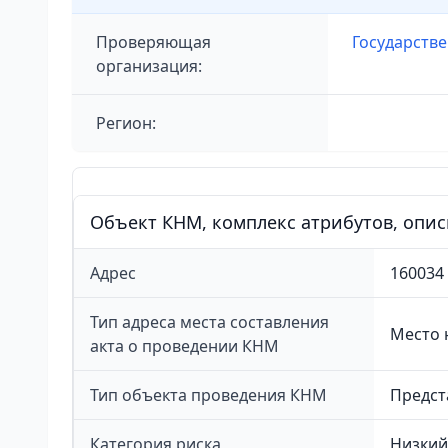
Проверяющая
Государстве
организация:
Регион:
Объект КНМ, комплекс атрибутов, опи
Адрес
16003
Тип адреса места составления
Место 
акта о проведении КНМ
Тип объекта проведения КНМ
Предст
Категория риска
Низкий 