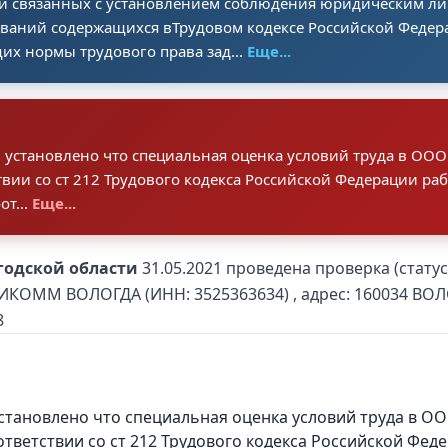
й связанных с установлением соблюдения юридическим л
ваний содержащихся вТрудовом кодексе Российской Федера
х нормы трудового права зад...
Еще...
 установлено что специальная оценка условий труда в 
ствии со ст 212 Трудового кодекса Российской Федерации р
от...
Еще...
годской области
31.05.2021 проведена проверка (стат
ММ ВОЛОГДА (ИНН: 3525363634) , адрес: 160034 ВО
8
установлено что специальная оценка условий труда 
соответствии со ст 212 Трудового кодекса Российской Ф