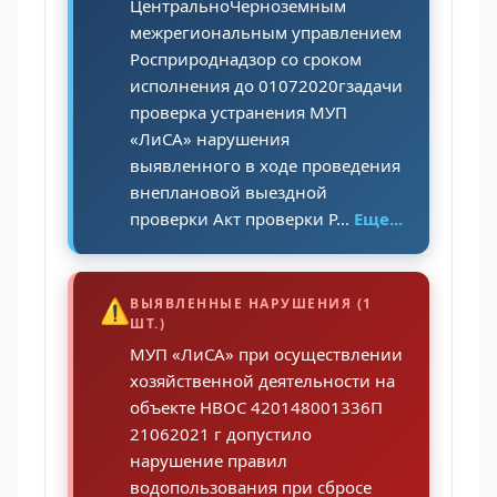
ЦентральноЧерноземным
межрегиональным управлением
Росприроднадзор со сроком
исполнения до 01072020гзадачи
проверка устранения МУП
«ЛиСА» нарушения
выявленного в ходе проведения
внеплановой выездной
проверки Акт проверки Р...
Еще...
⚠️
ВЫЯВЛЕННЫЕ НАРУШЕНИЯ (1
ШТ.)
МУП «ЛиСА» при осуществлении
хозяйственной деятельности на
объекте НВОС 420148001336П
21062021 г допустило
нарушение правил
водопользования при сбросе