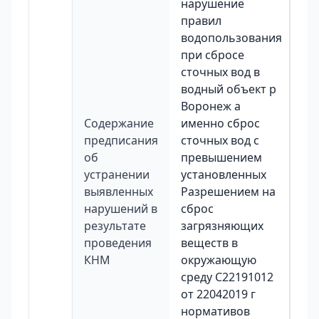
нарушение
правил
водопользования
при сбросе
сточных вод в
водный объект р
Воронеж а
Содержание
именно сброс
предписания
сточных вод с
об
превышением
устранении
установленных
выявленных
Разрешением на
нарушений в
сброс
результате
загрязняющих
проведения
веществ в
КНМ
окружающую
среду C22191012
от 22042019 г
нормативов