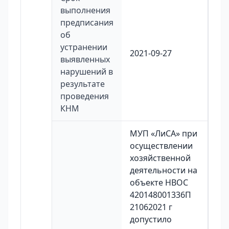
выполнения
предписания
об
устранении
2021-09-27
выявленных
нарушений в
результате
проведения
КНМ
МУП «ЛиСА» при
осуществлении
хозяйственной
деятельности на
объекте НВОС
420148001336П
21062021 г
допустило