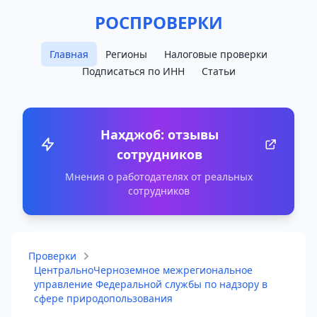
РОСПРОВЕРКИ
Главная
Регионы
Налоговые проверки
Подписаться по ИНН
Статьи
Нахджоб: отзывы
сотрудников
Мнения о работодателях от реальных
сотрудников
Проверки
ЦентральноЧерноземное межрегиональное
управление Федеральной службы по надзору в
сфере природопользования