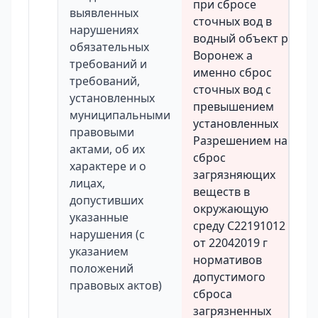
при сбросе
выявленных
сточных вод в
нарушениях
водный объект р
обязательных
Воронеж а
требований и
именно сброс
требований,
сточных вод с
установленных
превышением
муниципальными
установленных
правовыми
Разрешением на
актами, об их
сброс
характере и о
загрязняющих
лицах,
веществ в
допустивших
окружающую
указанные
среду C22191012
нарушения (с
от 22042019 г
указанием
нормативов
положений
допустимого
правовых актов)
сброса
загрязненных