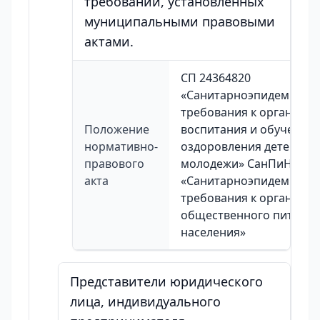
требований, установленных
муниципальными правовыми
актами.
СП 24364820
«Санитарноэпидемиоло
требования к организа
Положение
воспитания и обучения 
нормативно-
оздоровления детей и
правового
молодежи» СанПиН 2324
акта
«Санитарноэпидемиоло
требования к организа
общественного питания
населения»
Представители юридического
лица, индивидуального