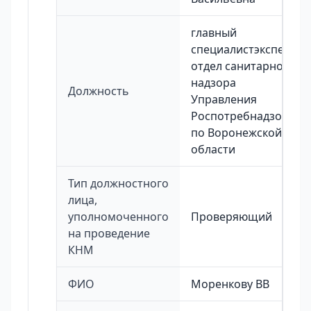
главный
специалистэксперт
отдел санитарного
надзора
Должность
Управления
Роспотребнадзора
по Воронежской
области
Тип должностного
лица,
уполномоченного
Проверяющий
на проведение
КНМ
ФИО
Моренкову ВВ