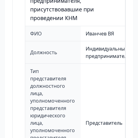
предпринимателя,
присутствовавшие при
проведении КНМ
ФИО
Иванчев ВЯ
Индивидуальный
Должность
предприниматель
Тип
представителя
должностного
лица,
уполномоченного
представителя
юридического
лица,
Представитель
уполномоченного
представителя