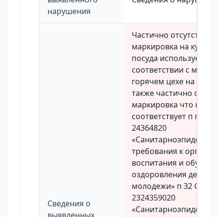
нарушения
Частично отсутствует
маркировка на кухонн
посуда используется н
соответствии с марки
горячем цехе на инве
также частично отсут
маркировка что не
соответствует п п 246
24364820
«Санитарноэпидемио
требования к органи
воспитания и обучени
оздоровления детей и
молодежи» п 32 СанП
2324359020
Сведения о
«Санитарноэпидемио
выявленных