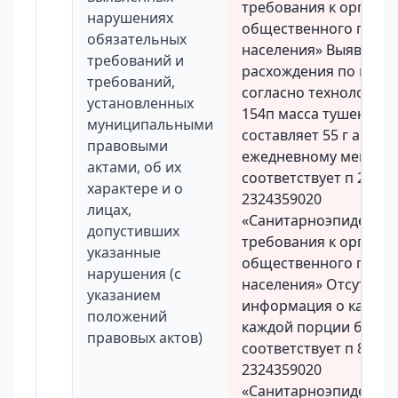
требования к органи
нарушениях
общественного пита
обязательных
населения» Выявлены
требований и
расхождения по выхо
требований,
согласно технологиче
установленных
154п масса тушеной 
муниципальными
составляет 55 г а фак
правовыми
ежедневному меню 50 
актами, об их
соответствует п 28 С
характере и о
2324359020
лицах,
«Санитарноэпидемио
допустивших
требования к органи
указанные
общественного пита
нарушения (с
населения» Отсутству
указанием
информация о калор
положений
каждой порции блюд 
правовых актов)
соответствует п 817 
2324359020
«Санитарноэпидемио