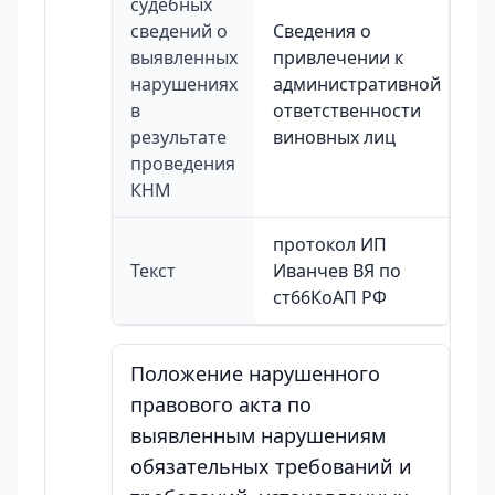
судебных
сведений о
Сведения о
выявленных
привлечении к
нарушениях
административной
в
ответственности
результате
виновных лиц
проведения
КНМ
протокол ИП
Текст
Иванчев ВЯ по
ст66КоАП РФ
Положение нарушенного
правового акта по
выявленным нарушениям
обязательных требований и