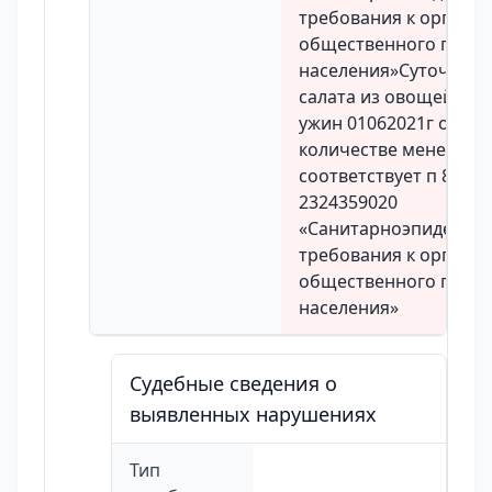
требования к органи
общественного пита
населения»Суточная 
салата из овощей выд
ужин 01062021г отобр
количестве менее 100 
соответствует п 8110
2324359020
«Санитарноэпидемио
требования к органи
общественного пита
населения»
Судебные сведения о
выявленных нарушениях
Тип