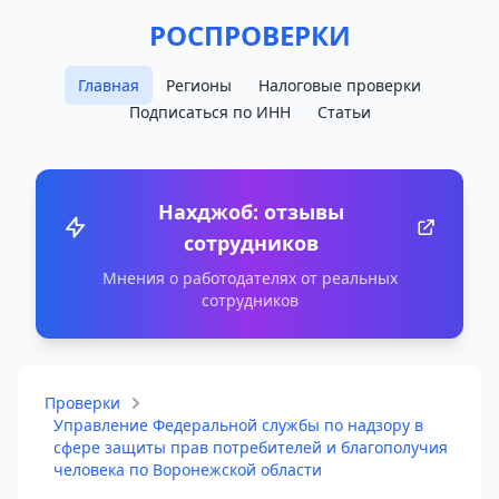
РОСПРОВЕРКИ
Главная
Регионы
Налоговые проверки
Подписаться по ИНН
Статьи
Нахджоб: отзывы
сотрудников
Мнения о работодателях от реальных
сотрудников
Проверки
Управление Федеральной службы по надзору в
сфере защиты прав потребителей и благополучия
человека по Воронежской области