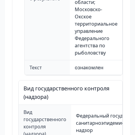
области;
Московско-
Окское
территориальное
управление
Федерального
агентства по
рыболовству
Текст
ознакомлен
Вид государственного контроля
(надзора)
Вид
Федеральный государст
государственного
санитарноэпидемиолог
контроля
надзор
(надзора)