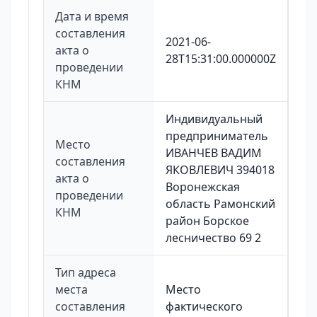
Дата и время
составления
2021-06-
акта о
28T15:31:00.000000Z
проведении
КНМ
Индивидуальный
предприниматель
Место
ИВАНЧЕВ ВАДИМ
составления
ЯКОВЛЕВИЧ 394018
акта о
Воронежская
проведении
область Рамонский
КНМ
район Борское
лесничество 69 2
Тип адреса
места
Место
составления
фактического