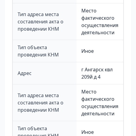
Место
Тип адреса места
фактического
составления акта о
осуществления
проведении КНМ
деятельности
Тип объекта
Иное
проведения КНМ
г Ангарск квл
Адрес
209й д 4
Место
Тип адреса места
фактического
составления акта о
осуществления
проведении КНМ
деятельности
Тип объекта
Иное
проведения КНМ