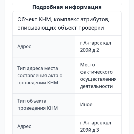
Подробная информация
Объект КНМ, комплекс атрибутов,
описывающих объект проверки
г Ангарск квл
Адрес
209й д 2
Место
Тип адреса места
фактического
составления акта о
осуществления
проведении КНМ
деятельности
Тип объекта
Иное
проведения КНМ
г Ангарск квл
Адрес
209й д 3