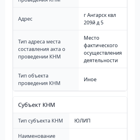
г Ангарск квл
Адрес
209й д 5
Место
Тип адреса места
фактического
составления акта о
осуществления
проведении КНМ
деятельности
Тип объекта
Иное
проведения КНМ
Cубъект КНМ
Тип субъекта КНМ
ЮЛИП
Наименование