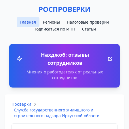
РОСПРОВЕРКИ
Главная
Регионы
Налоговые проверки
Подписаться по ИНН
Статьи
Нахджоб: отзывы
сотрудников
Мнения о работодателях от реальных
сотрудников
Проверки
Служба государственного жилищного и
строительного надзора Иркутской области