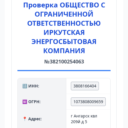
Проверка ОБЩЕСТВО С
ОГРАНИЧЕННОЙ
ОТВЕТСТВЕННОСТЬЮ
ИРКУТСКАЯ
ЭНЕРГОСБЫТОВАЯ
КОМПАНИЯ
№382100254063
🔢 ИНН:
3808166404
🆔 ОГРН:
1073808009659
г Ангарск квл
📍 Адрес:
209й д 5