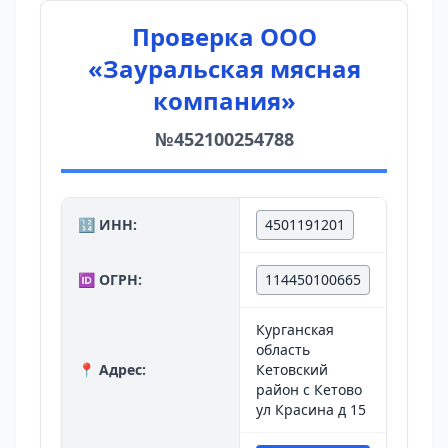
Проверка ООО
«Зауральская мясная
компания»
№452100254788
🔢 ИНН:
4501191201
🆔 ОГРН:
114450100665
Курганская
область
📍 Адрес:
Кетовский
район с Кетово
ул Красина д 15