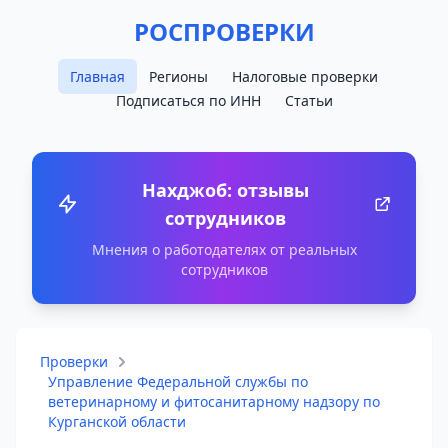
РОСПРОВЕРКИ
Главная
Регионы
Налоговые проверки
Подписаться по ИНН
Статьи
Нахджоб: отзывы
сотрудников
Мнения о работодателях от реальных
сотрудников
Проверки
Управление Федеральной службы по
ветеринарному и фитосанитарному надзору по
Курганской области