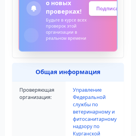
о новых
Подписаться
проверках!
Будьте в курсе всех
проверок этой
организации в
реальном времени
Общая информация
Проверяющая
Управление
организация:
Федеральной
службы по
ветеринарному и
фитосанитарному
надзору по
Курганской