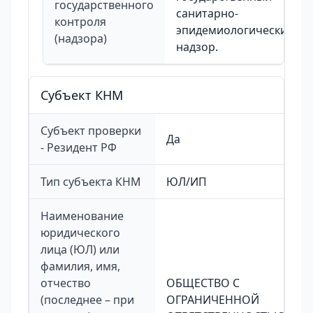
государственного
санитарно-
контроля
эпидемиологический
(надзора)
надзор.
Cубъект КНМ
Субъект проверки
Да
- Резидент РФ
Тип субъекта КНМ
ЮЛ/ИП
Наименование
юридического
лица (ЮЛ) или
фамилия, имя,
отчество
ОБЩЕСТВО С
(последнее – при
ОГРАНИЧЕННОЙ