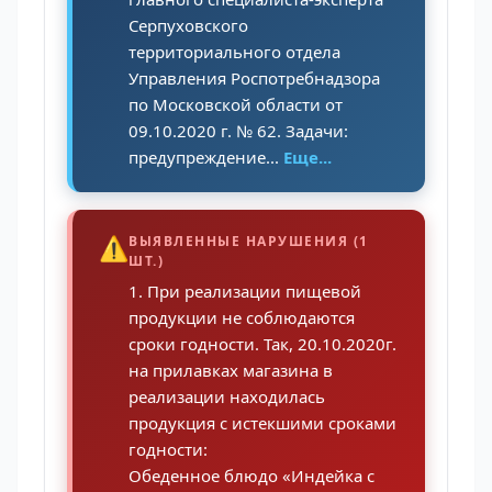
Серпуховского
территориального отдела
Управления Роспотребнадзора
по Московской области от
09.10.2020 г. № 62. Задачи:
предупреждение...
Еще...
⚠️
ВЫЯВЛЕННЫЕ НАРУШЕНИЯ (1
ШТ.)
1. При реализации пищевой
продукции не соблюдаются
сроки годности. Так, 20.10.2020г.
на прилавках магазина в
реализации находилась
продукция с истекшими сроками
годности:
Обеденное блюдо «Индейка с