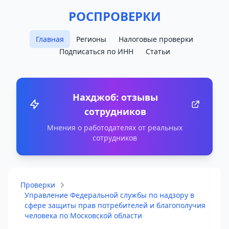
РОСПРОВЕРКИ
Главная
Регионы
Налоговые проверки
Подписаться по ИНН
Статьи
Нахджоб: отзывы
сотрудников
Мнения о работодателях от реальных
сотрудников
Проверки
Управление Федеральной службы по надзору в
сфере защиты прав потребителей и благополучия
человека по Московской области