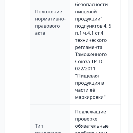
безопасности
Положение
пищевой
нормативно-
продукции",
правового
подпунктов 4, 5
акта
п.1 ч.4.1 ст.4
технического
регламента
Таможенного
Союза ТР ТС
022/2011
"Пищевая
продукция в
части её
маркировки"
Подлежащие
проверке
Тип
обязательные