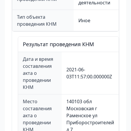
деятельности
Тип объекта
Иное
проведения КНМ
Результат проведения КНМ
Дата и время
составления
2021-06-
акта о
03T11:57:00.000000Z
проведении
КНМ
Место
140103 обл
составления
Московская г
акта о
Раменское ул
проведении
Приборостроителей
КНМ
д 7