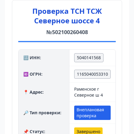
Проверка ТСН ТСЖ
Северное шоссе 4
№502100260408
🔢 ИНН:
5040141568
🆔 ОГРН:
1165040053310
Раменское г
📍 Адрес:
Северное ш 4
Внеплановая
🔎 Тип проверки:
проверка
📌 Статус:
Завершено