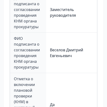
подписанта о
согласовании
Заместитель
проведения
руководителя
КНМ органа
прокуратуры
ФИО
подписанта о
согласовании
Веселов Дмитрий
проведения
Евгеньевич
КНМ органа
прокуратуры
Отметка о
включении
плановой
проверки
(КНМ) в
Да