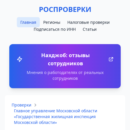
РОСПРОВЕРКИ
Главная
Регионы
Налоговые проверки
Подписаться по ИНН
Статьи
Нахджоб: отзывы
сотрудников
Мнения о работодателях от реальных
сотрудников
Проверки
Главное управление Московской области
«Государственная жилищная инспекция
Московской области»