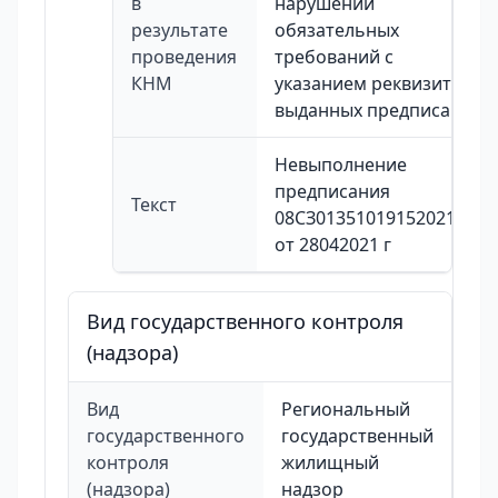
в
нарушений
результате
обязательных
проведения
требований с
КНМ
указанием реквизитов
выданных предписаний
Невыполнение
предписания
Текст
08СЗ01351019152021146
от 28042021 г
Вид государственного контроля
(надзора)
Вид
Региональный
государственного
государственный
контроля
жилищный
(надзора)
надзор