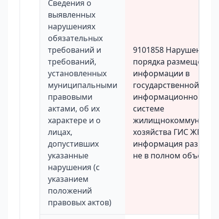
Сведения о
выявленных
нарушениях
обязательных
требований и
9101858 Нарушение
требований,
порядка размещения
установленных
информации в
муниципальными
государственной
правовыми
информационной
актами, об их
системе
характере и о
жилищнокоммунальн
лицах,
хозяйства ГИС ЖКХ
допустивших
информация размещ
указанные
не в полном объеме
нарушения (с
указанием
положений
правовых актов)