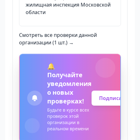
жилищная инспекция Московской
области
Смотреть все проверки данной
организации (1 шт.) →
🔔
Получайте
уведомления
о новых
Подписаться
проверках!
Будьте в курсе всех
проверок этой
организации в
реальном времени