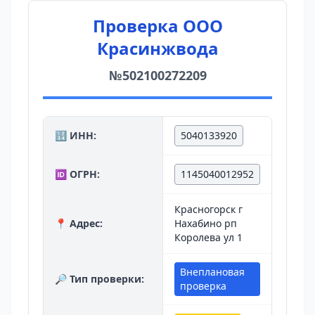
Проверка ООО
Красинжвода
№502100272209
🔢 ИНН:
5040133920
🆔 ОГРН:
1145040012952
Красногорск г
📍 Адрес:
Нахабино рп
Королева ул 1
Внеплановая
🔎 Тип проверки:
проверка