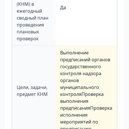
(КНМ) в
Да
ежегодный
сводный план
проведения
плановых
проверок
Выполнение
предписаний органов
государственного
контроля надзора
органов
Цели, задачи,
муниципального
предмет КНМ
контроляПроверка
выполнения
предписанияПроверка
исполнения
мероприятий по
предписанию