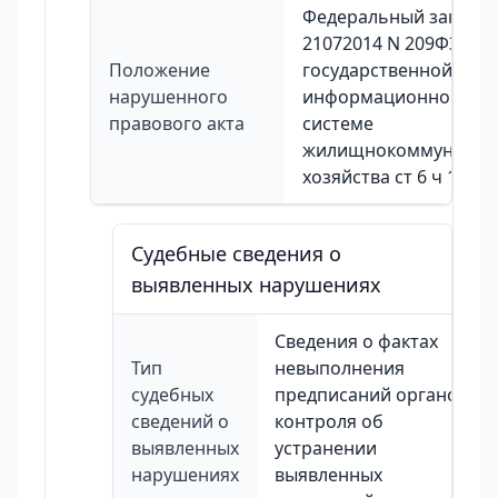
Федеральный закон о
21072014 N 209ФЗ О
Положение
государственной
нарушенного
информационной
правового акта
системе
жилищнокоммунальн
хозяйства ст 6 ч 1 п 23
Судебные сведения о
выявленных нарушениях
Сведения о фактах
Тип
невыполнения
судебных
предписаний органов
сведений о
контроля об
выявленных
устранении
нарушениях
выявленных