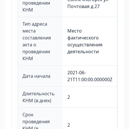
проведении
Почтовая д 27
КНМ
Тип адреса
места
Место
составления
фактического
акта о
осуществления
проведении
деятельности
КНМ
2021-06-
Дата начала
21T11:00:00.000000Z
Длительность
2
КНМ (в днях)
Срок
проведения
2
КНМ (в