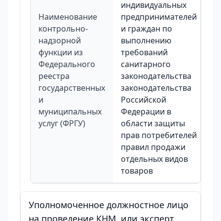
индивидуальных
Наименование
предпринимателей
контрольно-
и граждан по
надзорной
выполнению
функции из
требований
Федерального
санитарного
реестра
законодательства
государственных
законодательства
и
Российской
муниципальных
Федерации в
услуг (ФРГУ)
области защиты
прав потребителей
правил продажи
отдельных видов
товаров
Уполномоченное должностное лицо
на проведение КНМ, или эксперт,