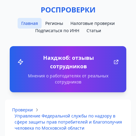
РОСПРОВЕРКИ
Главная
Регионы
Налоговые проверки
Подписаться по ИНН
Статьи
Нахджоб: отзывы
сотрудников
Мнения о работодателях от реальных
сотрудников
Проверки
Управление Федеральной службы по надзору в
сфере защиты прав потребителей и благополучия
человека по Московской области