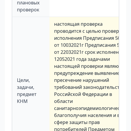
плановых
проверок
настоящая проверка
проводится с целью проверки
исполнения Предписания 50230
от 10032021г Предписания 50241
от 22032021г срок исполнения
12052021 года задачами
настоящей проверки являются
предупреждение выявление и
Цели,
пресечение нарушений
задачи,
требований законодательства
предмет
Российской Федерации в
КНМ
области
санитарноэпидемиологического
благополучия населения и в
сфере защиты прав
потребителей Предметом