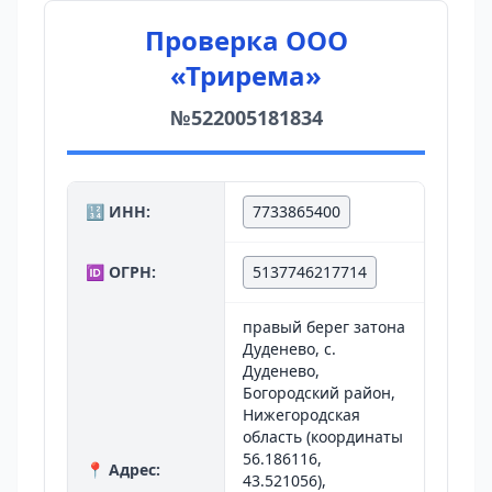
Проверка ООО
«Трирема»
№522005181834
🔢 ИНН:
7733865400
🆔 ОГРН:
5137746217714
правый берег затона
Дуденево, с.
Дуденево,
Богородский район,
Нижегородская
область (координаты
56.186116,
📍 Адрес:
43.521056),