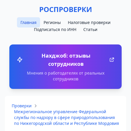
РОСПРОВЕРКИ
Главная
Регионы
Налоговые проверки
Подписаться по ИНН
Статьи
Нахджоб: отзывы
сотрудников
Мнения о работодателях от реальных
сотрудников
Проверки
Межрегиональное управление Федеральной
службы по надзору в сфере природопользования
по Нижегородской области и Республике Мордовия