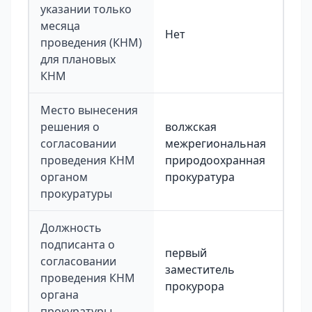
указании только
месяца
Нет
проведения (КНМ)
для плановых
КНМ
Место вынесения
решения о
волжская
согласовании
межрегиональная
проведения КНМ
природоохранная
органом
прокуратура
прокуратуры
Должность
подписанта о
первый
согласовании
заместитель
проведения КНМ
прокурора
органа
прокуратуры