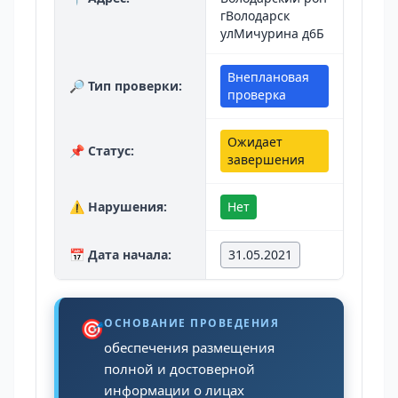
гВолодарск
улМичурина д6Б
Внеплановая
🔎 Тип проверки:
проверка
Ожидает
📌 Статус:
завершения
⚠️ Нарушения:
Нет
📅 Дата начала:
31.05.2021
🎯
ОСНОВАНИЕ ПРОВЕДЕНИЯ
обеспечения размещения
полной и достоверной
информации о лицах