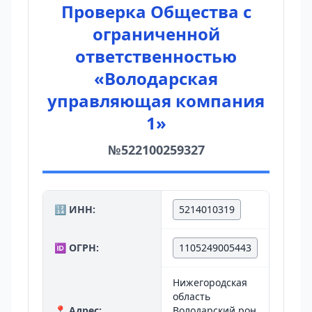
Проверка Общества с
ограниченной
ответственностью
«Володарская
управляющая компания
1»
№522100259327
🔢 ИНН:
5214010319
🆔 ОГРН:
1105249005443
Нижегородская
область
📍 Адрес:
Володарский рон