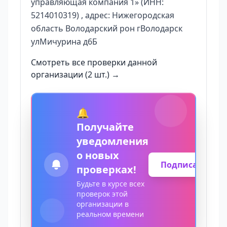
управляющая компания 1» (ИНН:
5214010319) , адрес: Нижегородская
область Володарский рон гВолодарск
улМичурина д6Б
Смотреть все проверки данной
организации (2 шт.) →
🔔
Получайте
уведомления
о новых
Подписаться
проверках!
Будьте в курсе всех
проверок этой
организации в
реальном времени