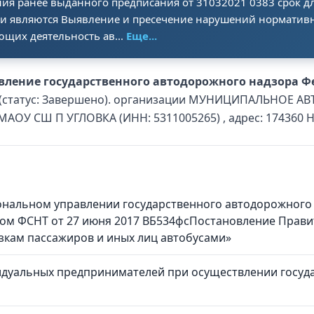
ия ранее выданного предписания от 31032021 0383 срок дл
ки являются Выявление и пресечение нарушений норматив
ющих деятельность ав...
Еще...
ление государственного автодорожного надзора Фе
ка (статус: Завершено). организации МУНИЦИПАЛЬНО
У СШ П УГЛОВКА (ИНН: 5311005265) , адрес: 174360 Н
нальном управлении государственного автодорожного 
ом ФСНТ от 27 июня 2017 ВБ534фсПостановление Правит
зкам пассажиров и иных лиц автобусами»
идуальных предпринимателей при осуществлении госуда