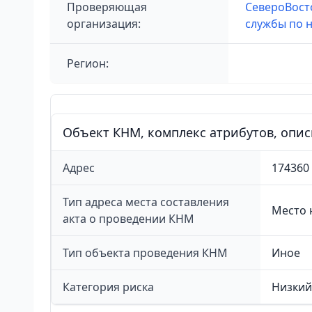
Проверяющая
СевероВост
организация:
службы по н
Регион:
Объект КНМ, комплекс атрибутов, опи
Адрес
174360
Тип адреса места составления
Место 
акта о проведении КНМ
Тип объекта проведения КНМ
Иное
Категория риска
Низкий 