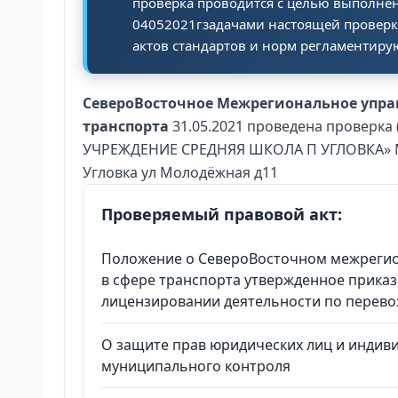
проверка проводится с целью выполнен
04052021гзадачами настоящей провер
актов стандартов и норм регламентиру
СевероВосточное Межрегиональное управ
транспорта
31.05.2021 проведена провер
УЧРЕЖДЕНИЕ СРЕДНЯЯ ШКОЛА П УГЛОВКА» МАО
Угловка ул Молодёжная д11
Проверяемый правовой акт:
Положение о СевероВосточном межрегио
в сфере транспорта утвержденное приказ
лицензировании деятельности по перево
О защите прав юридических лиц и индив
муниципального контроля