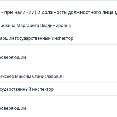
е - при наличии) и должность должностного лица
орокина Маргарита Владимировна
тарший государственный инспектор
роверяющий
лексеев Максим Станиславович
сударственный инспектор
роверяющий