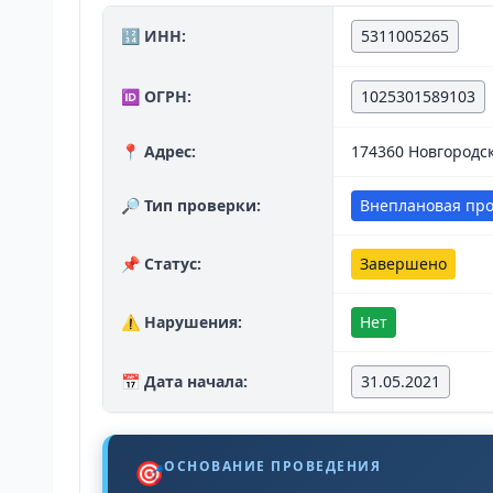
🔢 ИНН:
5311005265
🆔 ОГРН:
1025301589103
📍 Адрес:
174360 Новгородс
🔎 Тип проверки:
Внеплановая пр
📌 Статус:
Завершено
⚠️ Нарушения:
Нет
📅 Дата начала:
31.05.2021
🎯
ОСНОВАНИЕ ПРОВЕДЕНИЯ