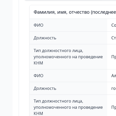
Фамилия, имя, отчество (последне
ФИО
С
Должность
С
Тип должностного лица,
уполномоченного на проведение
П
КНМ
ФИО
А
Должность
го
Тип должностного лица,
уполномоченного на проведение
П
КНМ