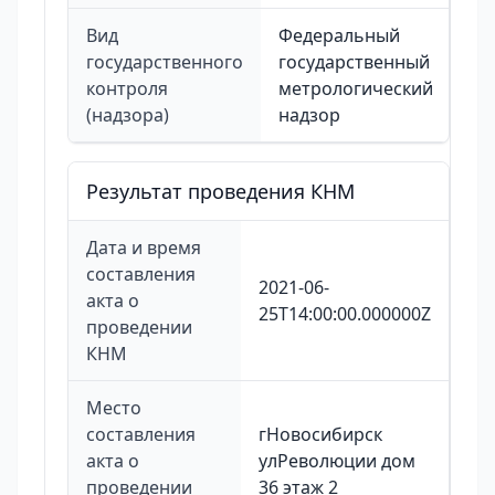
Вид
Федеральный
государственного
государственный
контроля
метрологический
(надзора)
надзор
Результат проведения КНМ
Дата и время
составления
2021-06-
акта о
25T14:00:00.000000Z
проведении
КНМ
Место
составления
гНовосибирск
акта о
улРеволюции дом
проведении
36 этаж 2