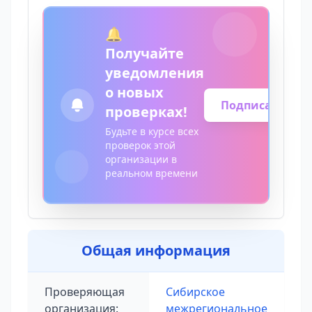
🔔
Получайте
уведомления
о новых
Подписаться
проверках!
Будьте в курсе всех
проверок этой
организации в
реальном времени
Общая информация
Проверяющая
Сибирское
организация:
межрегиональное