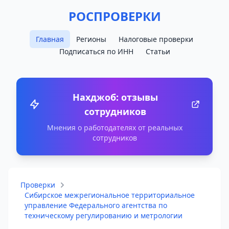
РОСПРОВЕРКИ
Главная
Регионы
Налоговые проверки
Подписаться по ИНН
Статьи
Нахджоб: отзывы
сотрудников
Мнения о работодателях от реальных
сотрудников
Проверки
Сибирское межрегиональное территориальное
управление Федерального агентства по
техническому регулированию и метрологии