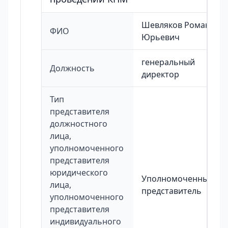
Шевляков Роман
ФИО
Юрьевич
генеральный
Должность
директор
Тип
представителя
должностного
лица,
уполномоченного
представителя
юридического
Уполномоченный
лица,
представитель
уполномоченного
представителя
индивидуального