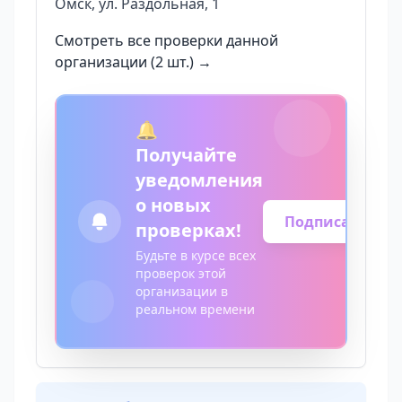
Омск, ул. Раздольная, 1
Смотреть все проверки данной
организации (2 шт.) →
🔔
Получайте
уведомления
о новых
Подписаться
проверках!
Будьте в курсе всех
проверок этой
организации в
реальном времени