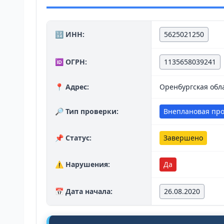
🔢 ИНН:
5625021250
🆔 ОГРН:
1135658039241
📍 Адрес:
Оренбургская обла
🔎 Тип проверки:
Внеплановая пр
📌 Статус:
Завершено
⚠️ Нарушения:
Да
📅 Дата начала:
26.08.2020