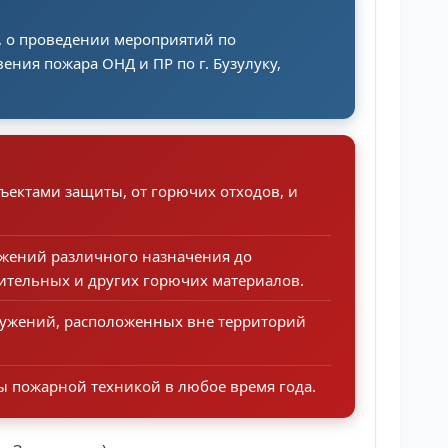
, о проведении мероприятий по
ния пожара ОНД и ПР по г. Бузулуку,
ъектами защиты, от горючих отходов, и
ужений различного назначения до
оительных и других горючих материалов.
оружений, расположенных вне территорий
ы пожарной техникой в любое время года.