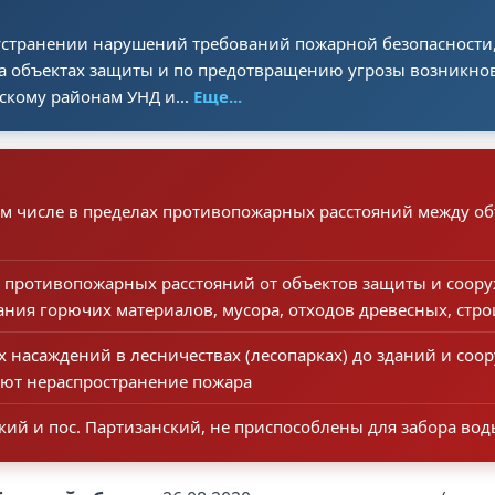
устранении нарушений требований пожарной безопасности
 объектах защиты и по предотвращению угрозы возникнове
скому районам УНД и...
Еще...
том числе в пределах противопожарных расстояний между об
и противопожарных расстояний от объектов защиты и соор
вания горючих материалов, мусора, отходов древесных, стр
 насаждений в лесничествах (лесопарках) до зданий и со
вают нераспространение пожара
ий и пос. Партизанский, не приспособлены для забора вод