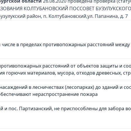
бургской области
26.08.2020 проведена проверка (стату
ОВАНИЯ КОЛТУБАНОВСКИЙ ПОССОВЕТ БУЗУЛУКСКОГО 
Бузулукский район, п. Колтубановский,ул. Папанина, д. 7
м числе в пределах противопожарных расстояний между
противопожарных расстояний от объектов защиты и со
ия горючих материалов, мусора, отходов древесных, ст
асаждений в лесничествах (лесопарках) до зданий и с
 обеспечивают нераспространение пожара
 и пос. Партизанский, не приспособлены для забора в