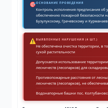
🎯
ОСНОВАНИЕ ПРОВЕДЕНИЯ
Контроль исполнения предписания об 
обеспечению пожарной безопасности на
Бузулукскому, Грачевскому и Курманаев
⚠️
ВЫЯВЛЕННЫЕ НАРУШЕНИЯ (4 ШТ.)
Не обеспечена очистка территории, в 
сухой растительности
Допускается использование территори
лесничеств (лесопарков) для складиро
Противопожарные расстояния от лесных
лесничеств (лесопарков), не обеспечи
Водонапорные башни пос. Колтубановск