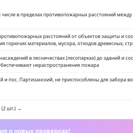
м числе в пределах противопожарных расстояний между
противопожарных расстояний от объектов защиты и со
ия горючих материалов, мусора, отходов древесных, ст
асаждений в лесничествах (лесопарках) до зданий и с
 обеспечивают нераспространение пожара
 и пос. Партизанский, не приспособлены для забора в
(2 шт.) →
ия о новых проверках!