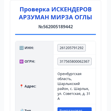
Проверка ИСКЕНДЕРОВ
АРЗУМАН МИРЗА ОГЛЫ
№562005189442
🔢 ИНН:
261205791292
🆔 ОГРН:
317565800062367
Оренбургская
область,
Шарлыкский
📍 Адрес:
район, с. Шарлык,
ул. Советская, д. 31
А
🔎 Тип
Внеплановая