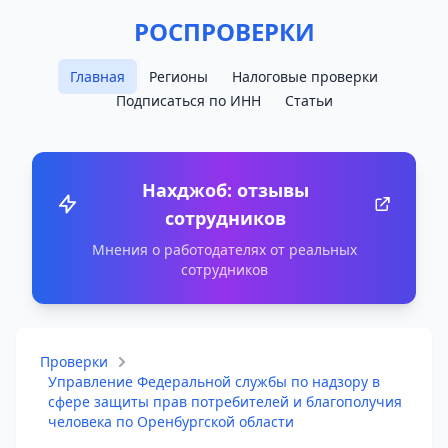
РОСПРОВЕРКИ
Главная
Регионы
Налоговые проверки
Подписаться по ИНН
Статьи
Нахджоб: отзывы
сотрудников
Мнения о работодателях от реальных
сотрудников
Проверки
Управление Федеральной службы по надзору в
сфере защиты прав потребителей и благополучия
человека по Оренбургской области