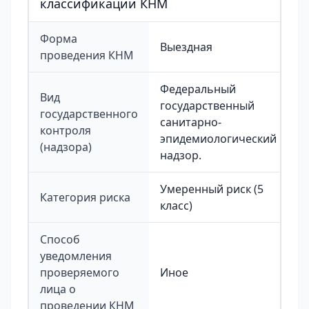
классификации КНМ
Форма
Выездная
проведения КНМ
Федеральный
Вид
государственный
государственного
санитарно-
контроля
эпидемиологический
(надзора)
надзор.
Умеренный риск (5
Категория риска
класс)
Способ
уведомления
проверяемого
Иное
лица о
проведении КНМ