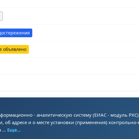
достережения
е объявлено
формационно - аналитическую систему (ЕИАС - модуль РХС
, об адресе и о месте установки (применения) контрольно
...
Еще...