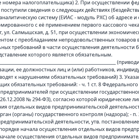
е номера налогоплательщика) 2. При осуществлении фе
 поступили сведения о следующих действиях (бездейст
алитическую систему (ЕИАС - модуль РХС) об адресе и 
мированного с её применением первого кассового чека 
г, ул. Салмышская, д. 51, при осуществлении экономичес
нтом с преобладанием непродовольственных товаров в
ных требований в части осуществления деятельности б
дставление которого является обязательным.
________________________________________________________ (пр
изации, ее должностных лиц и (или) работников, индиви
водят к нарушениям обязательных требований) 3. Указа
х обязательных требований: - ч. 1 ст. 8 Федерального 
 предпринимателей при осуществлении государственног
т 26.12.2008 № 294-ФЗ), согласно которой юридические 
ения отдельных видов предпринимательской деятельно
ган (органы) государственного контроля (надзора); - п
предпринимательской деятельности, утв. постановлени
 порядке начала осуществления отдельных видов предпр
начале осуществления отдельных видов предпринимател