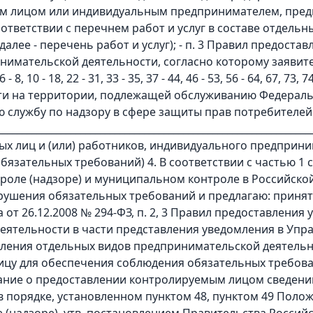
им лицом или индивидуальным предпринимателем, пре
 соответствии с перечнем работ и услуг в составе отдел
алее - перечень работ и услуг); - п. 3 Правил предоста
нимательской деятельности, согласно которому заяви
 8, 10 - 18, 22 - 31, 33 - 35, 37 - 44, 46 - 53, 56 - 64, 67, 73,
ти на территории, подлежащей обслуживанию Федераль
 службу по надзору в сфере защиты прав потребителей 
__________________________________________________________
ых лиц и (или) работников, индивидуального предприним
язательных требований) 4. В соответствии с частью 1 
нтроле (надзоре) и муниципальном контроле в Российс
ушения обязательных требований и предлагаю: принят
а от 26.12.2008 № 294-ФЗ, п. 2, 3 Правил предоставлени
еятельности в части представления уведомления в Упр
вления отдельных видов предпринимательской деятельн
цу для обеспечения соблюдения обязательных требован
ание о предоставлении контролируемым лицом сведений
 порядке, установленном пунктом 48, пунктом 49 Поло