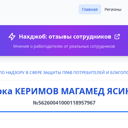
Главная
Регионы
Нахджоб: отзывы сотрудников
Мнения о работодателях от реальных сотрудников
ПО НАДЗОРУ В СФЕРЕ ЗАЩИТЫ ПРАВ ПОТРЕБИТЕЛЕЙ И БЛАГОП
рка КЕРИМОВ МАГАМЕД ЯСИ
№56260041000118957967