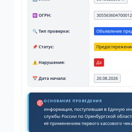
🆔 ОГРН:
305563604700012
🔍 Тип проверки:
Объявление пре
📌 Статус:
Предостережени
⚠️ Нарушения:
Да
📅 Дата начала:
20.08.2026
🎯
ОСНОВАНИЕ ПРОВЕДЕНИЯ
информация, поступившая в Единую ин
службы России по Оренбургской области
её применением первого кассового чека 