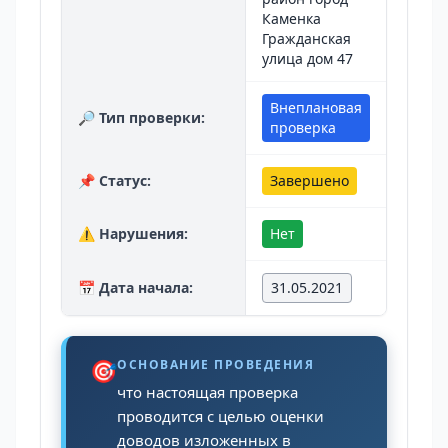
Каменка
Гражданская
улица дом 47
Внеплановая
🔎 Тип проверки:
проверка
📌 Статус:
Завершено
⚠️ Нарушения:
Нет
📅 Дата начала:
31.05.2021
🎯
ОСНОВАНИЕ ПРОВЕДЕНИЯ
что настоящая проверка
проводится с целью оценки
доводов изложенных в