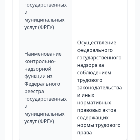
государственных
и
муниципальных
услуг (ФРГУ)
Осуществление
федерального
Наименование
государственного
контрольно-
надзора за
надзорной
соблюдением
функции из
трудового
Федерального
законодательства
реестра
и иных
государственных
нормативных
и
правовых актов
муниципальных
содержащих
услуг (ФРГУ)
нормы трудового
права