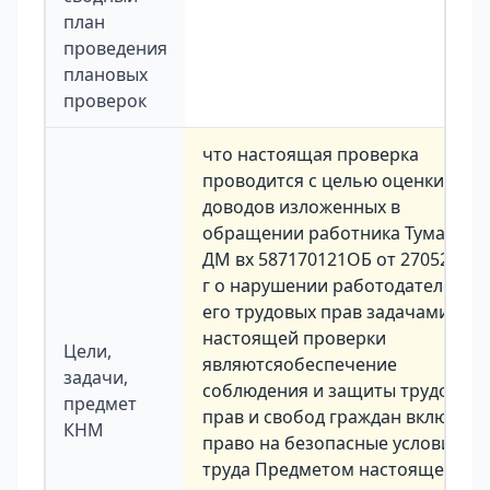
план
проведения
плановых
проверок
что настоящая проверка
проводится с целью оценки
доводов изложенных в
обращении работника Тумарова
ДМ вх 587170121ОБ от 27052021
г о нарушении работодателем
его трудовых прав задачами
настоящей проверки
Цели,
являютсяобеспечение
задачи,
соблюдения и защиты трудовых
предмет
прав и свобод граждан включая
КНМ
право на безопасные условия
труда Предметом настоящей