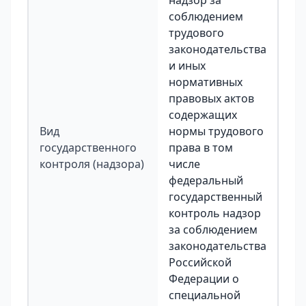
надзор за
соблюдением
трудового
законодательства
и иных
нормативных
правовых актов
содержащих
Вид
нормы трудового
государственного
права в том
контроля (надзора)
числе
федеральный
государственный
контроль надзор
за соблюдением
законодательства
Российской
Федерации о
специальной