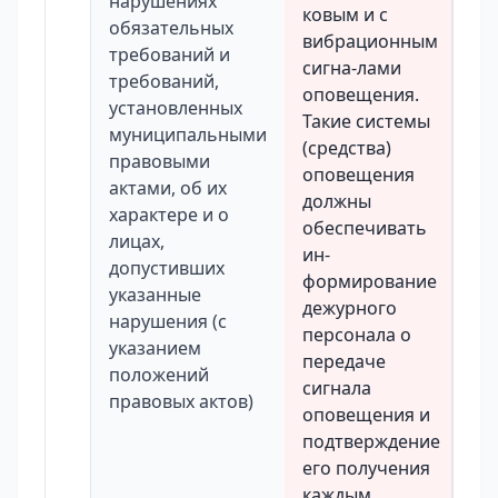
нарушениях
ковым и с
обязательных
вибрационным
требований и
сигна-лами
требований,
оповещения.
установленных
Такие системы
муниципальными
(средства)
правовыми
оповещения
актами, об их
должны
характере и о
обеспечивать
лицах,
ин-
допустивших
формирование
указанные
дежурного
нарушения (с
персонала о
указанием
передаче
положений
сигнала
правовых актов)
оповещения и
подтверждение
его получения
каждым