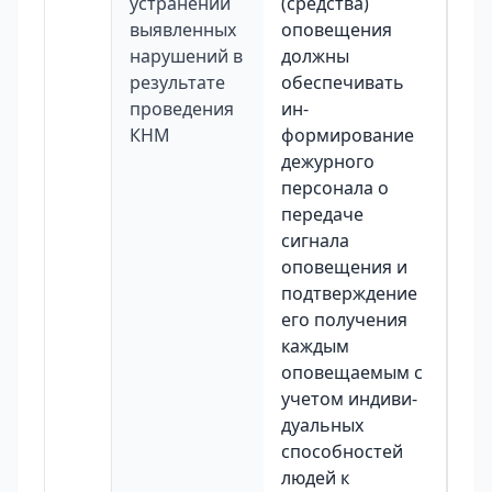
устранении
(средства)
выявленных
оповещения
нарушений в
должны
результате
обеспечивать
проведения
ин-
КНМ
формирование
дежурного
персонала о
передаче
сигнала
оповещения и
подтверждение
его получения
каждым
оповещаемым с
учетом индиви-
дуальных
способностей
людей к