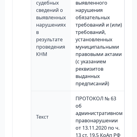
судебных
выявленного
сведений о
нарушения
выявленных
обязательных
нарушениях
требований и (или)
в
требований,
результате
установленных
проведения
муниципальными
КНМ
правовыми актами
(с указанием
реквизитов
выданных
предписаний)
ПРОТОКОЛ № 63
об
административном
Текст
правонарушении
от 13.11.2020 по ч.
13 ст. 19.5 КоАп РФ