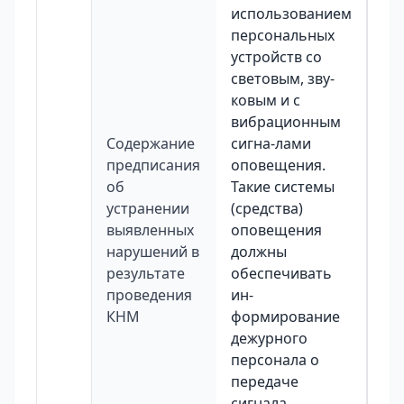
использованием
персональных
устройств со
световым, зву-
ковым и с
вибрационным
Содержание
сигна-лами
предписания
оповещения.
об
Такие системы
устранении
(средства)
выявленных
оповещения
нарушений в
должны
результате
обеспечивать
проведения
ин-
КНМ
формирование
дежурного
персонала о
передаче
сигнала