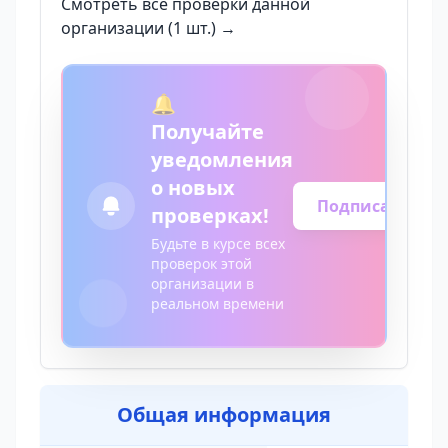
Смотреть все проверки данной
организации (1 шт.) →
🔔
Получайте
уведомления
о новых
Подписаться
проверках!
Будьте в курсе всех
проверок этой
организации в
реальном времени
Общая информация