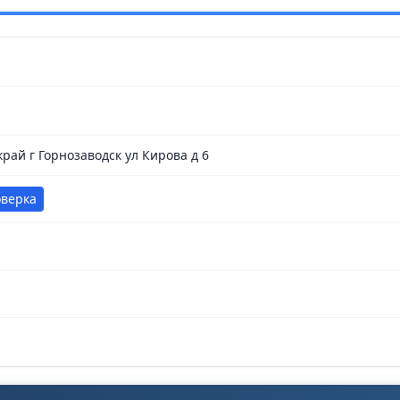
рай г Горнозаводск ул Кирова д 6
оверка