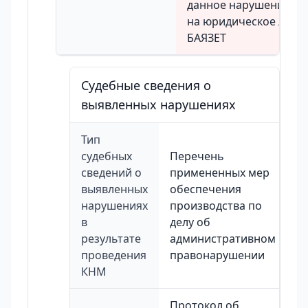
данное нарушение во
на юридическое лиц
БАЯЗЕТ
Судебные сведения о
выявленных нарушениях
Тип
судебных
Перечень
сведений о
примененных мер
выявленных
обеспечения
нарушениях
производства по
в
делу об
результате
административном
проведения
правонарушении
КНМ
Протокол об