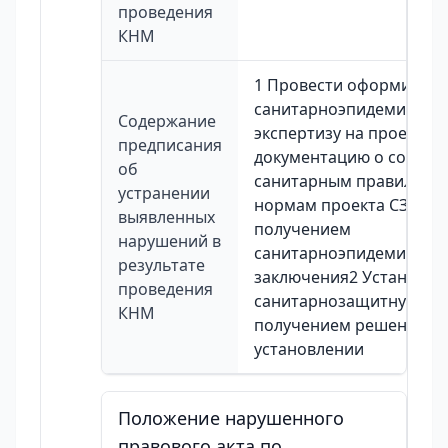
проведения
КНМ
1 Провести оформить
санитарноэпидемиолог
Содержание
экспертизу на проектну
предписания
документацию о соотве
об
санитарным правилам и
устранении
нормам проекта СЗЗ с
выявленных
получением
нарушений в
санитарноэпидемиолог
результате
заключения2 Установит
проведения
санитарнозащитную зон
КНМ
получением решения об
установлении
Положение нарушенного
правового акта по