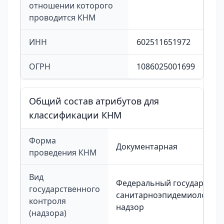
отношении которого
проводится КНМ
ИНН
602511651972
ОГРН
1086025001699
Общий состав атрибутов для
классификации КНМ
Форма
Документарная
проведения КНМ
Вид
Федеральный государстве
государственного
санитарноэпидемиологиче
контроля
надзор
(надзора)