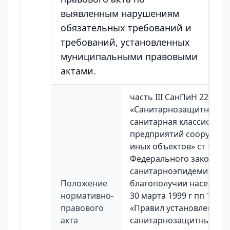
выявленным нарушениям
обязательных требований и
требований, установленных
муниципальными правовыми
актами.
часть III СанПиН 221211
«Санитарнозащитные з
санитарная классифика
предприятий сооружени
иных объектов» ст 11 ст 
Федерального закона Р
санитарноэпидемиолог
Положение
благополучии населения
нормативно-
30 марта 1999 г пп 1117
правового
«Правил установления
акта
санитарнозащитных зон