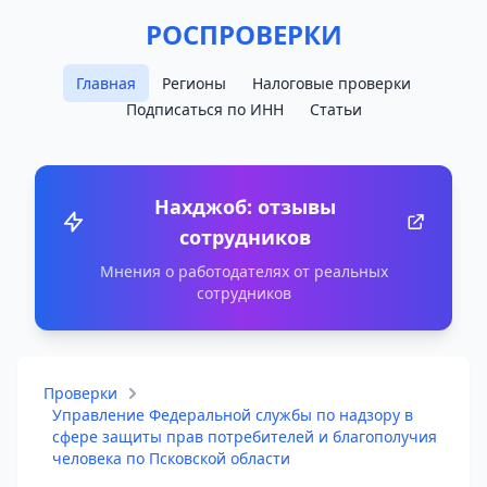
РОСПРОВЕРКИ
Главная
Регионы
Налоговые проверки
Подписаться по ИНН
Статьи
Нахджоб: отзывы
сотрудников
Мнения о работодателях от реальных
сотрудников
Проверки
Управление Федеральной службы по надзору в
сфере защиты прав потребителей и благополучия
человека по Псковской области