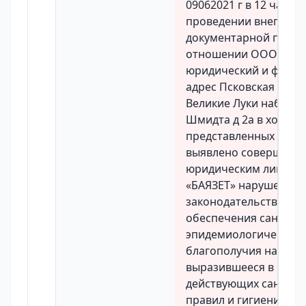
09062021 г в 12 час 0
проведении внеплан
документарной прове
отношении ООО «БАЯ
юридический и факти
адрес Псковская облас
Великие Луки наб Лей
Шмидта д 2а в ходе а
представленных доку
выявлено совершенн
юридическим лицом
«БАЯЗЕТ» нарушение
законодательства в о
обеспечения санитар
эпидемиологического
благополучия населе
выразившееся в нар
действующих санита
правил и гигиеническ