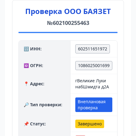
Проверка ООО БАЯЗЕТ
№602100255463
🔢 ИНН:
602511651972
🆔 ОГРН:
1086025001699
гВеликие Луки
📍 Адрес:
набШмидта д2А
Внеплановая
🔎 Тип проверки:
проверка
📌 Статус:
Завершено