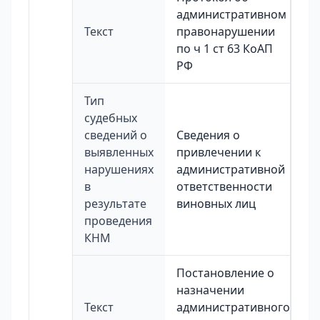
административном
Текст
правонарушении
по ч 1 ст 63 КоАП
РФ
Тип
судебных
сведений о
Сведения о
выявленных
привлечении к
нарушениях
административной
в
ответственности
результате
виновных лиц
проведения
КНМ
Постановление о
назначении
Текст
административного