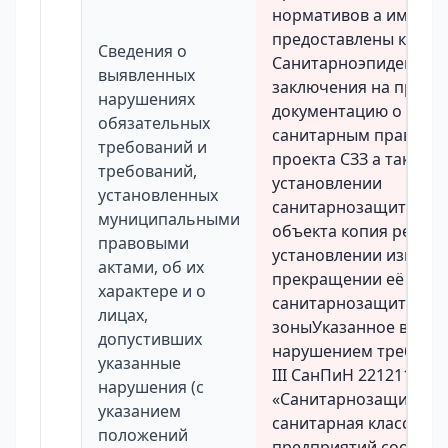
нормативов а именн
предоставлены копия
Сведения о
Санитарноэпидемиол
выявленных
заключения на проек
нарушениях
документацию о соот
обязательных
санитарным правила
требований и
проекта СЗЗ а также 
требований,
установлении
установленных
санитарнозащитной 
муниципальными
объекта копия решен
правовыми
установлении измене
актами, об их
прекращении её суще
характере и о
санитарнозащитной
лицах,
зоныУказанное выше 
допустивших
нарушением требован
указанные
III СанПиН 221211120
нарушения (с
«Санитарнозащитные
указанием
санитарная классифи
положений
предприятий сооруже