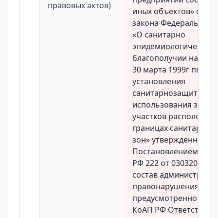
правовых актов)
иных объектов» ст11 
закона Федерального
«О санитарно
эпидемиологическом
благополучии населен
30 марта 1999г пп111
установления
санитарнозащитных з
использования земел
участков расположен
границах санитарно
зон» утверждённых
Постановлением прав
РФ 222 от 03032018г и
состав администрати
правонарушения
предусмотренного ч 1
КоАП РФ Ответственн